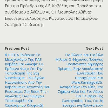
Επίτιμο Πρόεδρο της Α.Ε. Καβάλας και Πρόεδρο του
συνδέσμου φιλάθλων ΑΕΚ, Ηλιούπολης Αθήνας,
Ελευθερία Ξυλούδη και Κωνσταντίνο Παπάζογλου-
Σωτήριο Τζεβελέκη».
Previous Post
Next Post
Η Ε.Ε.Α. Ενέκρινε Το
Για Όλους Και Για Όλα
Μετοχολόγιο Της ΠΑΕ
Μίλησε Ο 44χρονος Έλληνας
Καβάλα Και «άναψε Το
Προπονητής Δημήτρης
Πράσινο Φως» Για Την
Πρίφτης, Στην Αποκλειστική
Τοποθέτησή Της Στη
Συνέντευξη Που
Superleague – Χαμόγελα
Παραχώρησε Στο
Ικανοποίησης Από Την
Www.kavalagoal.gr.
Καβαλιώτικη Αποστολή Που
Αναφέρθηκε Στο Χθες, Στο
Επιστρέφει Στη Βάση Της –
Σήμερα Αλλά Και Στο Αύριο
Δηλώσεις Των Γιώργου
Για Το Θέμα Της
Τσοκτουρίδη Και
Συνεργασίας Του, Για 3η
Χαράλαμπου Κουφατζή
Συνεχόμενη Χρονιά Στον