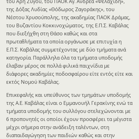
του Άρη Ζυγού, του ΠΑΟΚ Αγ. Ανδρέα «Φελαχίδη»,
της Δόξας Λυδίας «Θόδωρος Ζαγοράκης», του
Νέστου Χρυσούπολης, της ακαδημίας ΠΑΟΚ Δράμας,
του Βυζαντίου Κοκκινοχώματος, της Ε.Π.Σ. Καβάλας
που διεξήχθη στη Θάσο καθώς και στα
πρωταθλήματα τα οποία οργάνωσε με επιτυχία η
Ε.Π.Σ. Καβάλας συμμετέχοντας με δύο τμήματα ανά
κατηγορία. Παράλληλα όλα τα τμήματα υποδομής
έλαβαν μέρος σε πολλά φιλικά παιχνίδια με
διάφορες ακαδημίες ποδοσφαίρου είτε εντός είτε και
εκτός Νομού Καβάλας.
Επικεφαλής και υπεύθυνος των τμημάτων υποδομής
της Α.Ε. Καβάλας είναι ο Εμμανουήλ Γερακίνης ενώ τα
τμήματα υποδομής του συλλόγου στελεχώνονται με
6 προπονητές οι οποίοι έχουν προσφέρει τα μέγιστα
μέχρι σήμερα στην ανάδειξη ταλέντων, στη
διαπαιδαγώγηση των παιδιών καθώς και στην