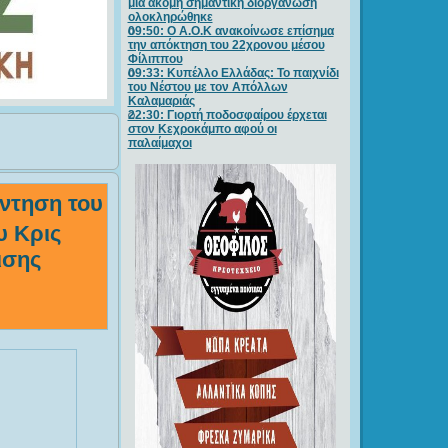
μία ακόμη σημαντική διοργάνωση
ολοκληρώθηκε
09:50: O A.O.K ανακοίνωσε επίσημα
την απόκτηση του 22χρονου μέσου
Φίλιππου
09:33: Κυπέλλο Ελλάδας: Το παιχνίδι
του Νέστου με τον Απόλλων
Καλαμαριάς
22:30: Γιορτή ποδοσφαίρου έρχεται
στον Κεχροκάμπο αφού οι
παλαίμαχοι
ντηση του
υ Κρις
ισης