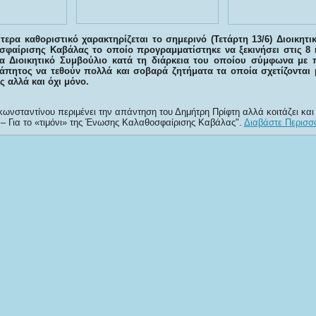
ίτερα καθοριστικό χαρακτηρίζεται το σημερινό (Τετάρτη 13/6) Διοικητ
φαίρισης Καβάλας το οποίο προγραμματίστηκε να ξεκινήσει στις 8 
ένα Διοικητικό Συμβούλιο κατά τη διάρκεια του οποίου σύμφωνα με
τάπητος να τεθούν πολλά και σοβαρά ζητήματα τα οποία σχετίζονται 
 αλλά και όχι μόνο.
νσταντίνου περιμένει την απάντηση του Δημήτρη Πρίφτη αλλά κοιτάζει και
 – Για το «τιμόνι» της Ένωσης Καλαθοσφαίρισης Καβάλας
.
Διαβάστε Περισσό