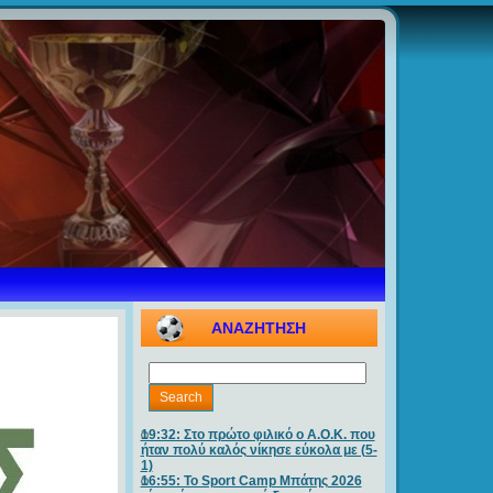
ΑΝΑΖΗΤΗΣΗ
19:32: Στο πρώτο φιλικό ο Α.Ο.Κ. που
ήταν πολύ καλός νίκησε εύκολα με (5-
1)
16:55: Το Sport Camp Μπάτης 2026