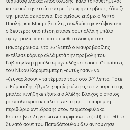
τερματοφύλακας Αποστολίδης, καλά τοποθετημένος
κάτω από την εστία του με όμορφη επέμβαση, έδιωξε
την μπάλα σε κόρνερ. Στο αμέσως επόμενο λεπτό
Παυλής και Μαυροβασίλης συνδυάστηκαν άψογα και
ο δεύτερος υπό πίεση έπιασε σουτ αλλά η μπάλα
έφυγε μόλις άουτ από το κάθετο δοκάρι του
ο
Πανσερραϊκού. Στο 26
λεπτό ο Μαυροβασίλης
εκτέλεσε κόρνερ αλλά μετά την προβολή του
Γαβριηλίδη η μπάλα έφυγε ελάχιστα άουτ. Οι παίκτες
του Νίκου Καραμπιμπέρη «ευτύχησαν» να
ο
«ζευγαρώσουν» τα τέρματά τους στο 34
λεπτό. Τότε
ο Κάμπατζης έβγαλε χαμηλή σέντρα, στην πορεία της
μπάλας κινήθηκε έξυπνα ο Αλέξης Βλάχος ο οποίος
με υποδειγματικό πλασέ δεν άφησε το παραμικρό
περιθώριο αντίδρασης στον τερματοφύλακα
Κουτσοβασίλη για να διαμορφώσει το (2-0). Στο 60΄ το
δυνατό σουτ του Παπαδόπουλου δεν ανησύχησε