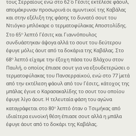
τους Σερραίους ενώ στο 62΄ ο Γέσιτς εκτέλεσε φάουλ,
απομάκρυναν προσωρινά οι αμυντικοί της Καβάλας
και στην εξέλιξη της φάσης το δυνατό σουτ του
Ντιόγκο μπλόκαρε ο τερματοφύλακας Αποστολίδης.
ο
Στο 65
λεπτό Γέσιτς και Γιαννόπουλος
συνδυάστηκαν άψογα αλλά το σουτ του δεύτερου
έφυγε μόλις άουτ από τα δοκάρια της Καβάλας. Στο
ο
68
λεπτό είχαμε την έξοχη πάσα του Βλάχου στον
Παυλή, ο οποίος έπιασε σουτ για να εξουδετερώσει ο
τερματοφύλακας του Πανσερραϊκού, ενώ στο 77΄ μετά
από την εκτέλεση φάουλ από τον Γέσιτς, κάτοχος της
μπάλας έγινε ο Καρασακαλίδης το σουτ του οποίου
έφυγε λίγο άουτ. Η τελευταία φάση του αγώνα
ο
καταγράφεται στο 80
λεπτό όταν ο Τσιμήκας από
ιδιαίτερα ευνοϊκή θέση έπιασε σουτ αλλά η μπάλα
έφυγε άουτ από το δοκάρι της Καβάλας.