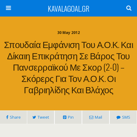
KAVALAGOAL.GR
30 May 2012
Σπουδαία Εμφάνιση Του Α.Ο.Κ. Και
Δίκαιη Επικράτηση Σε Βάρος Του
Πανσερραϊκού Με Σκορ (2-0) –
Σκόρερς Για Τον Α.Ο.Κ. Οι
Γαβριηλίδης Και Βλάχος
Share
Tweet
Pin
Mail
SMS