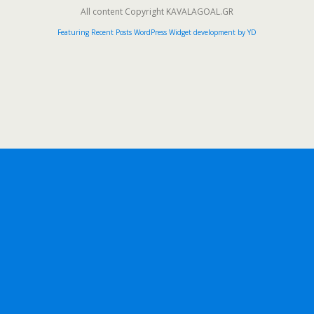
All content Copyright KAVALAGOAL.GR
Featuring Recent Posts WordPress Widget development by YD