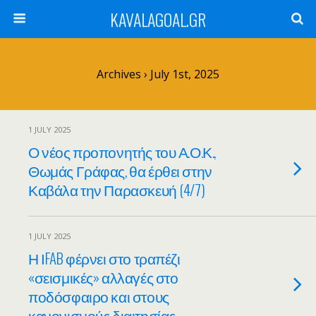
KAVALAGOAL.GR
Archives › July 1st, 2025
1 JULY 2025
Ο νέος προπονητής του Α.Ο.Κ.,
Θωμάς Γράφας, θα έρθει στην
Καβάλα την Παρασκευή (4/7)
1 JULY 2025
Η ΙFAB φέρνει στο τραπέζι
«σεισμικές» αλλαγές στο
ποδόσφαιρο και στους
κανονισμούς διαιτησίας