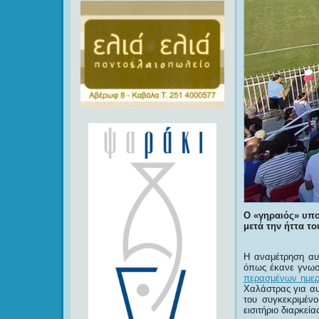
Ο «γηραιός» υπο
μετά την ήττα τ
Η αναμέτρηση αυτ
όπως έκανε γνωστ
περασμένων ημε
Χαλάστρας για αυ
του συγκεκριμένο
εισιτήριο διαρκείας