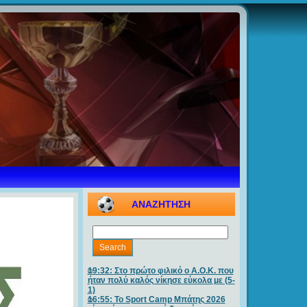
ΑΝΑΖΗΤΗΣΗ
19:32: Στο πρώτο φιλικό ο Α.Ο.Κ. που
ήταν πολύ καλός νίκησε εύκολα με (5-
1)
16:55: Το Sport Camp Μπάτης 2026