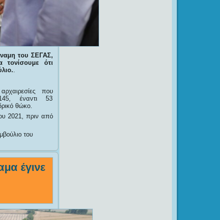
ύναμη του ΣΕΓΑΣ,
 τονίσουμε ότι
λιο.
.
αρχαιρεσίες που
145, έναντι 53
δρικό θώκο.
ου 2021, πριν από
μβούλιο του
αμα έγινε