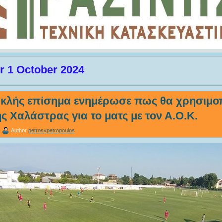
r 1 October 2024
κλής επίσημα ενημέρωσε πως θα χρησιμοπ
ς Χαλάστρας για το ματς με τον Α.Ο.Κ.
Author
petrosvpetropoulos