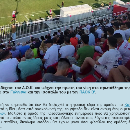
δέχεται τον Α.Ο.Κ. και ψάχνει την πρώτη του νίκη στο πρωτάθλημα τη
ου στα
Γιάννενα
και την ισοπαλία του με τον
ΠΑΟΚ Β’
.
ή να σημειωθε ότι δεν θα διεξαχθεί στη φυσική έδρα της ομάδας, το
Κα
ό η ίδια μέσα από ανακοίνωσή της, το γήπεδο δεν είναι ακόμη έτοιμο με
ρών
. Μάλιστα η ομάδα της Θεσσαλονίκης ενημέρωσε πως θα χρησιμοποιήσ
τό το πρώτο εντός έδρας ματς και μάλιστα τόνισε πως λόγω της περιορισμέ
υ σταδίου, δικαίωμα εισόδου θα έχουν μόνο όσοι φίλαθλοι της ομάδας 
.