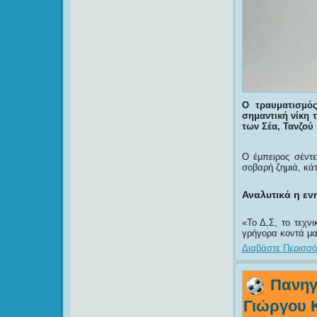
Ο τραυματισμό
σημαντική νίκη 
των Σέα, Τανζού
Ο έμπειρος σέντε
σοβαρή ζημιά, κάτ
Αναλυτικά η εν
«Το Δ,Σ, το τεχν
γρήγορα κοντά μα
Διαβάστε Περισσότ
Πανηγ
Γιώργου Κ