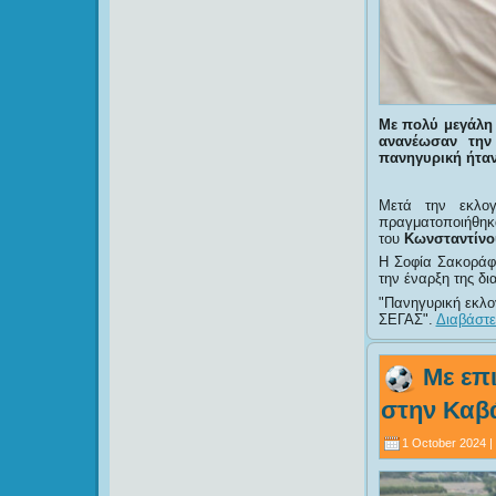
Με πολύ μεγάλη
ανανέωσαν την
πανηγυρική ήταν
Μετά την εκλο
πραγματοποιήθ
του
Κωνσταντίνο
Η Σοφία Σακοράφα
την έναρξη της δι
Πανηγυρική εκλο
ΣΕΓΑΣ
.
Διαβάστε
Με επι
στην Καβ
1 October 2024 |