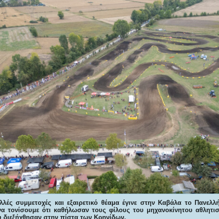
λλές συμμετοχές και εξαιρετικό θέαμα έγινε στην Καβάλα το Πανελ
α τονίσουμε ότι κ
αθήλωσαν τους φίλους του μηχανοκίνητου αθλητισ
 διεξήχθησαν στην πίστα των Κρηνίδων.