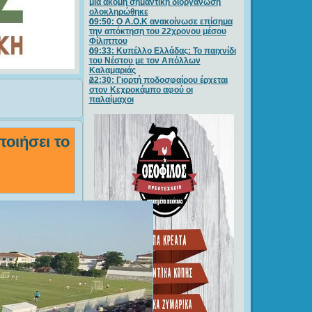
μία ακόμη σημαντική διοργάνωση
ολοκληρώθηκε
09:50: O A.O.K ανακοίνωσε επίσημα
την απόκτηση του 22χρονου μέσου
Φίλιππου
09:33: Κυπέλλο Ελλάδας: Το παιχνίδι
του Νέστου με τον Απόλλων
Καλαμαριάς
22:30: Γιορτή ποδοσφαίρου έρχεται
στον Κεχροκάμπο αφού οι
παλαίμαχοι
οιήσει το