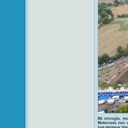
Με επιτυχία, πο
Motocross ενώ ν
των αγώνων που