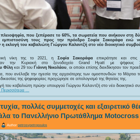
 πλειοψηφία, που ξεπέρασε το 60%, τα σωματεία που ανήκουν στη δ
 εμπιστοσύνη τους προς την πρόεδρο
Σοφία
Σακοράφα ενώ να
 η εκλογή του καβαλιώτη Γιώργου Καλαντζή στο νέο διοικητικό συμβού
γική νίκη της το 2021, η
Σοφία
Σακοράφα
επικράτησε και στις 
ηκαν την Κυριακή στο ξενοδοχείο Grand Hyatt με ψήφους 
υ
Φίλη
και 29 του
Γιάννη
Νικολάου
, οι οποίοι επίσης διεκδίκησαν τον προε
, που ανέλαβε την ηγεσία της αρχαιότερης των ομοσπονδιών το Μάρτιο τ
αδικασίας της ψηφοφορίας προχώρησε σε απολογισμό της θητείας της.
γή του καβαλιώτη πρώην υπουργού Γιώργου Καλαντζή στο νέο διοικητικό συ
 Περισσότερα ...
τυχία, πολλές συμμετοχές και εξαιρετικό θέ
άλα το Πανελλήνιο Πρωτάθλημα Motocross
Author
petrosvpetropoulos