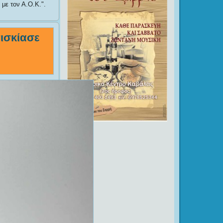
με τον Α.Ο.Κ.
.
ισκίασε