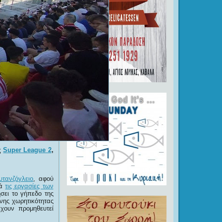
ς
Super League 2
,
υτανζόγλειο
, αφού
τά
τις εργασίες των
ει το γήπεδο της
νης χωρητικότητας
έχουν προμηθευτεί