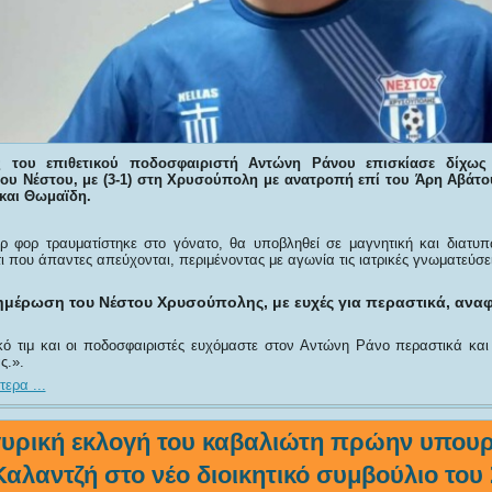
ς του επιθετικού ποδοσφαιριστή Αντώνη Ράνου επισκίασε δίχως
του Νέστου, με (3-1) στη Χρυσούπολη με ανατροπή επί του Άρη Αβάτο
 και Θωμαϊδη.
ρ φορ τραυματίστηκε στο γόνατο, θα υποβληθεί σε μαγνητική και διατυπ
ι που άπαντες απεύχονται, περιμένοντας με αγωνία τις ιατρικές γνωματεύσει
ημέρωση του Νέστου Χρυσούπολης, με ευχές για περαστικά, αναφέ
ικό τιμ και οι ποδοσφαιριστές ευχόμαστε στον Αντώνη Ράνο περαστικά και 
ς.».
ερα ...
υρική εκλογή του καβαλιώτη πρώην υπου
αλαντζή στο νέο διοικητικό συμβούλιο του