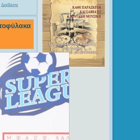
.
Διαβάστε
ατοφύλακα