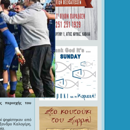
ης περιοχής του
οί ψηφίστηκαν από
έξανδρο Καλογέρη,
ία.