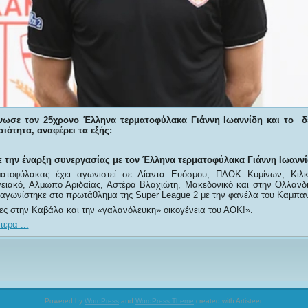
ίνωσε τον 25χρονο Έλληνα τερματοφύλακα Γιάννη Ιωαννίδη και το δ
ιότητα, αναφέρει τα εξής:
 την έναρξη συνεργασίας με τον Έλληνα τερματοφύλακα Γιάννη Ιωαννί
ατοφύλακας έχει αγωνιστεί σε Αίαντα Ευόσμου, ΠΑΟΚ Κυμίνων, Κιλκ
γειακό, Αλμωπο Αριδαίας, Αστέρα Βλαχιώτη, Μακεδονικό και στην Ολλαν
αγωνίστηκε στο πρωτάθλημα της Super League 2 με την φανέλα του Καμπαν
ες στην Καβάλα και την «γαλανόλευκη» οικογένεια του ΑΟΚ!».
ερα ...
Powered by
WordPress
and
WordPress Theme
created with Artisteer.