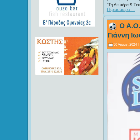
Τη Δευτέρα 9 Σεπ
Περισσότερα ...
Ο Α.Ο
Γιάννη Ιω
30 August 2024 |