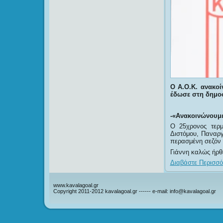
Ο Α.Ο.Κ. ανακο
έδωσε στη δημοσ
-«Ανακοινώνουμε
Ο 25χρονος τερμ
Διστόμου, Παναρ
περασμένη σεζόν 
Γιάννη καλώς ήρθ
Διαβάστε Περισσότ
www.kavalagoal.gr
Copyright 2011-2012 kavalagoal.gr ------ e-mail: info@kavalagoal.gr