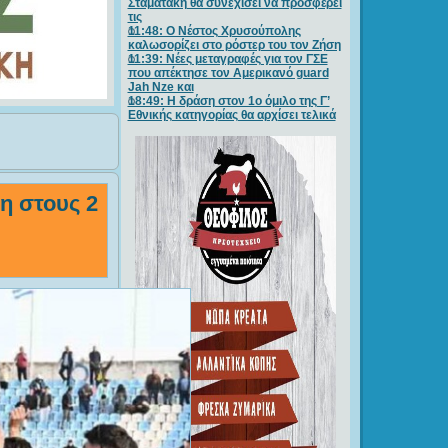
Σταματάκη θα συνεχίσει να προσφέρει
τις
11:48: Ο Νέστος Χρυσούπολης
καλωσορίζει στο ρόστερ του τον Ζήση
11:39: Νέες μεταγραφές για τον ΓΣE
που απέκτησε τον Αμερικανό guard
Jah Nze και
18:49: Η δράση στον 1ο όμιλο της Γ’
Εθνικής κατηγορίας θα αρχίσει τελικά
η στους 2