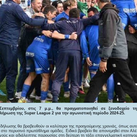
Σεπτεμβρίου
,
στις 7 μ.μ., θα πραγματοποιηθεί σε ξενοδοχείο τ
κλήρωση της Super League 2
γ
ια την αγωνιστική περίοδο 2024-25.
εκδήλωσης θα βραβευθούν οι καλύτεροι της προηγούμενης χρονιάς, όπως αυτ
ς στο περυσινό πρωτάθλημα ομάδες. Ειδικό βραβείο θα απονεμηθεί στον Αλ
χούς και αδιάλειπτης παρουσίας στη δεύτερη τη τάξει επαγγελματική κατηγορ