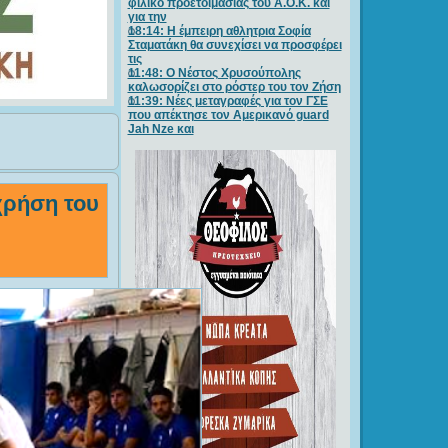
φιλικό προετοιμασίας του Α.Ο.Κ. και
για την
18:14: Η έμπειρη αθλητρια Σοφία
Σταματάκη θα συνεχίσει να προσφέρει
τις
11:48: Ο Νέστος Χρυσούπολης
καλωσορίζει στο ρόστερ του τον Ζήση
11:39: Νέες μεταγραφές για τον ΓΣE
που απέκτησε τον Αμερικανό guard
Jah Nze και
χρήση του