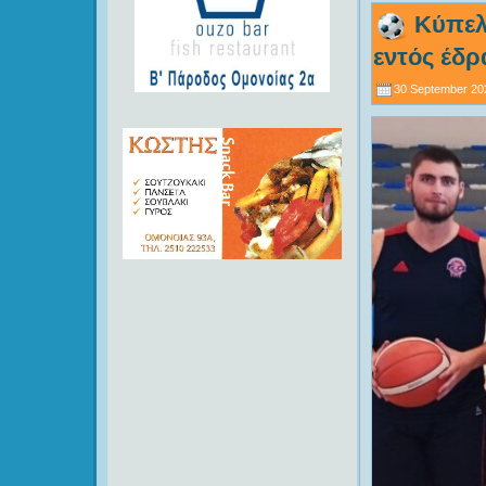
Κύπελ
εντός έδρ
30 September 20