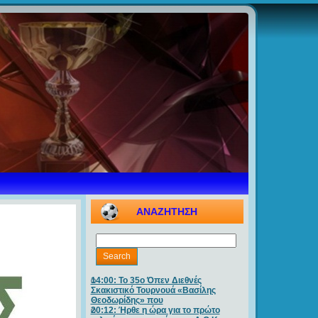
ΑΝΑΖΗΤΗΣΗ
14:00: Το 35ο Όπεν Διεθνές
Σκακιστικό Τουρνουά «Βασίλης
Θεοδωρίδης» που
20:12: Ήρθε η ώρα για το πρώτο