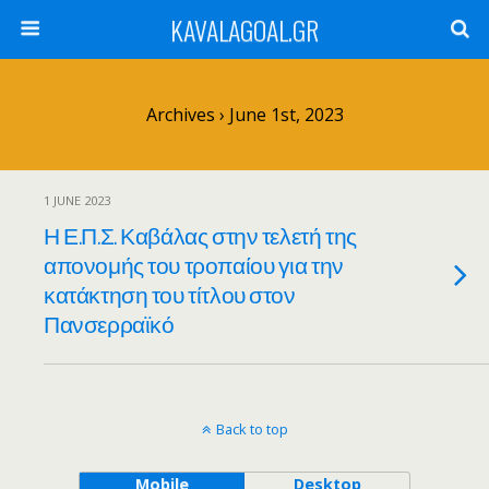
KAVALAGOAL.GR
Archives › June 1st, 2023
1 JUNE 2023
Η Ε.Π.Σ. Καβάλας στην τελετή της
απονομής του τροπαίου για την
κατάκτηση του τίτλου στον
Πανσερραϊκό
Back to top
Mobile
Desktop