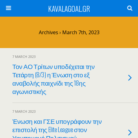
KAVALAGOAL.GR
Archives › March 7th, 2023
7 MARCH 2023
Τον ΑΟ Τρίτων υποδέχεται την
Τετάρτη (8/3) η Ένωση στο εξ
αναβολής παιχνίδι της 18ης
αγωνιστικής
7 MARCH 2023
Ένωση και ΓΣΕ υπογράφουν την
επιστολή της Elite League στον
Υφυπουργό Πολιτισμού-