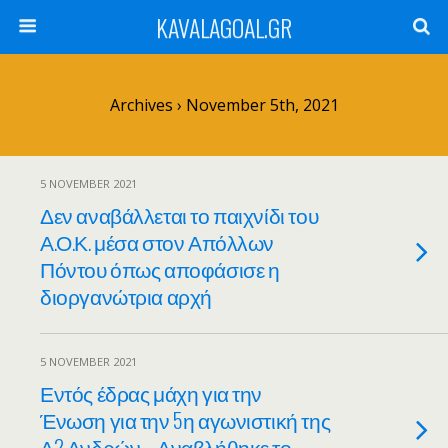
KAVALAGOAL.GR
Archives › November 5th, 2021
5 NOVEMBER 2021
Δεν αναβάλλεται το παιχνίδι του
Α.Ο.Κ. μέσα στον Απόλλων
Πόντου όπως αποφάσισε η
διοργανώτρια αρχή
5 NOVEMBER 2021
Εντός έδρας μάχη για την
Ένωση για την 5η αγωνιστική της
Α2 Ανδρών – Αναβλήθηκε το