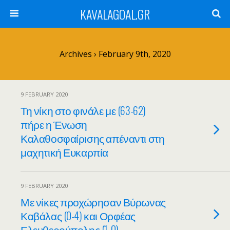
KAVALAGOAL.GR
Archives › February 9th, 2020
9 FEBRUARY 2020
Τη νίκη στο φινάλε με (63-62)
πήρε η Ένωση
Καλαθοσφαίρισης απέναντι στη
μαχητική Ευκαρπία
9 FEBRUARY 2020
Με νίκες προχώρησαν Βύρωνας
Καβάλας (0-4) και Ορφέας
Ελευθερούπολης (1-0)