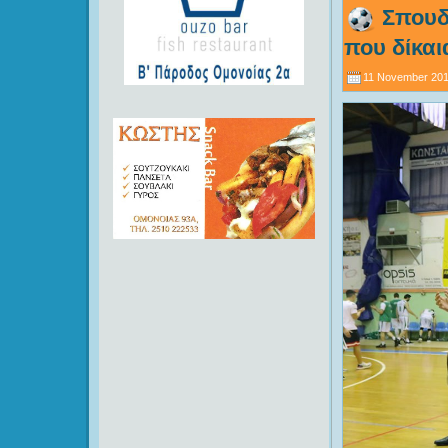
Σπουδ
που δίκαι
11 November 201