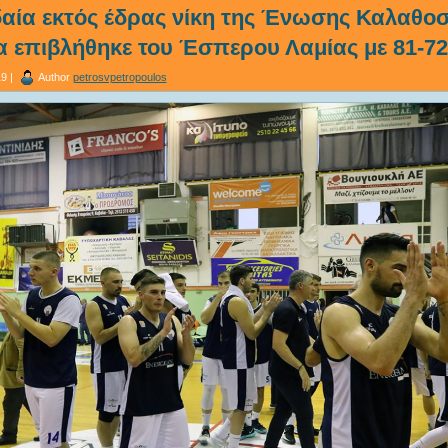
αία εκτός έδρας νίκη της Ένωσης Καλαθο
α επιβλήθηκε του Έσπερου Λαμίας με 81-72
9 |
Author
petrosvpetropoulos