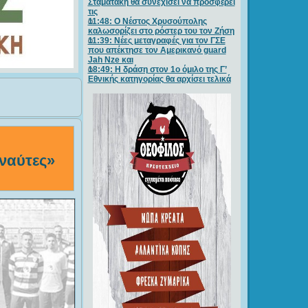
Σταματάκη θα συνεχίσει να προσφέρει
τις
11:48: Ο Νέστος Χρυσούπολης
καλωσορίζει στο ρόστερ του τον Ζήση
11:39: Νέες μεταγραφές για τον ΓΣE
που απέκτησε τον Αμερικανό guard
Jah Nze και
18:49: Η δράση στον 1ο όμιλο της Γ’
Εθνικής κατηγορίας θα αρχίσει τελικά
οναύτες»