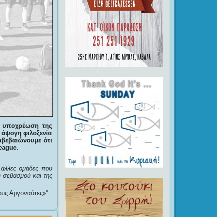
ί υποχρέωση της
 άψογη φιλοξενία
αβεβαιώνουμε ότι
eague
.
 άλλες ομάδες που
 σεβασμού και της
ους Αργοναύτες»
.