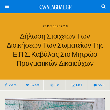
KAVALAGOAL.GR
23 October 2019
Δήλωση Στοιχείων Των
Διοικήσεων Των Σωματείων Της
Ε.Π.Σ. Καβάλας Στο Μητρώο
Πραγματικών Δικαιούχων
Share
Tweet
Pin
Mail
SMS