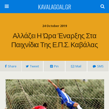
KAVALAGOAL.GR
24 October 2019
Αλλάζει Η Ώρα Έναρξης Στα
Παιχνίδια Της Ε.Π.Σ. Καβάλας
Share
Tweet
Pin
Mail
SMS