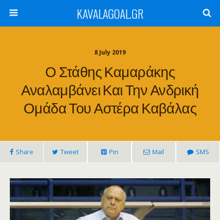
KAVALAGOAL.GR
8 July 2019
Ο Στάθης Καμαράκης
Αναλαμβάνει Και Την Ανδρική
Ομάδα Του Αστέρα Καβάλας
Share
Tweet
Pin
Mail
SMS