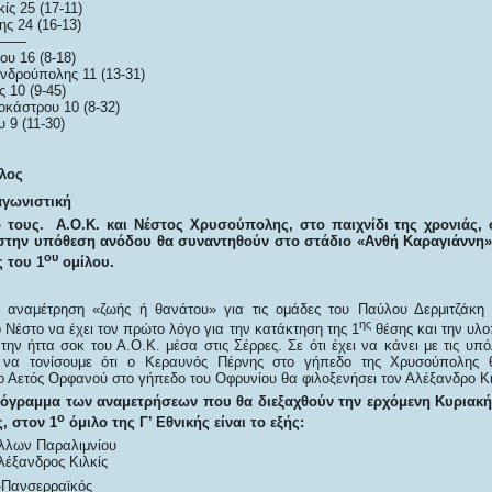
ίς 25 (17-11)
ς 24 (16-13)
——
υ 16 (8-18)
νδρούπολης 11 (13-31)
 10 (9-45)
οκάστρου 10 (8-32)
 9 (11-30)
λος
γωνιστική
 τους. Α.Ο.Κ. και Νέστος Χρυσούπολης, στο παιχνίδι της χρονιάς,
 στην υπόθεση ανόδου θα συναντηθούν στο στάδιο «Ανθή Καραγιάννη»
ου
 του 1
ομίλου.
ία αναμέτρηση «ζωής ή θανάτου» για τις ομάδες του Παύλου Δερμιτζάκη
ης
ο Νέστο να έχει τον πρώτο λόγο για την κατάκτηση της 1
θέσης και την υλο
την ήττα σοκ του Α.Ο.Κ. μέσα στις Σέρρες. Σε ότι έχει να κάνει με τις υπ
 να τονίσουμε ότι ο Κεραυνός Πέρνης στο γήπεδο της Χρυσούπολης 
ο Αετός Ορφανού στο γήπεδο του Οφρυνίου θα φιλοξενήσει τον Αλέξανδρο Κι
όγραμμα των αναμετρήσεων που θα διεξαχθούν την ερχόμενη Κυριακή
ο
, στον 1
όμιλο της Γ’ Εθνικής είναι το εξής:
λλων Παραλιμνίου
έξανδρος Κιλκίς
-Πανσερραϊκός