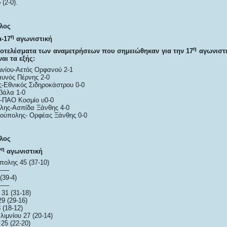
(2-0).
λος
η
-17
αγωνιστική
η
οτελέσματα των αναμετρήσεων που σημειώθηκαν για την 17
αγωνιστι
ναι τα εξής:
νίου-Αετός Ορφανού 2-1
υνός Πέρνης 2-0
ς-Εθνικός Σιδηροκάστρου 0-0
βάλα 1-0
ΠΑΟ Κοσμίο υ0-0
λης-Ασπίδα Ξάνθης 4-0
ούπολης- Ορφέας Ξάνθης 0-0
λος
η
7
αγωνιστική
πολης 45 (37-10)
—–
(39-4)
—–
31 (31-18)
9 (29-16)
 (18-12)
ιμνίου 27 (20-14)
25 (22-20)