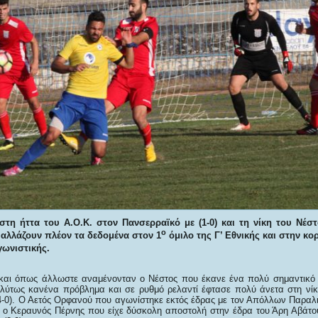
στη ήττα του Α.Ο.Κ. στον Πανσερραϊκό με (1-0) και τη νίκη του Νέσ
ο
) αλλάζουν πλέον τα δεδομένα στον 1
όμιλο της Γ’ Εθνικής και στην κο
ωνιστικής.
και όπως άλλωστε αναμένονταν ο Νέστος που έκανε ένα πολύ σημαντικό 
λύτως κανένα πρόβλημα και σε ρυθμό ρελαντί έφτασε πολύ άνετα στη νίκ
4-0). Ο Αετός Ορφανού που αγωνίστηκε εκτός έδρας με τον Απόλλων Παραλι
νώ ο Κεραυνός Πέρνης που είχε δύσκολη αποστολή στην έδρα του Άρη Αβάτο