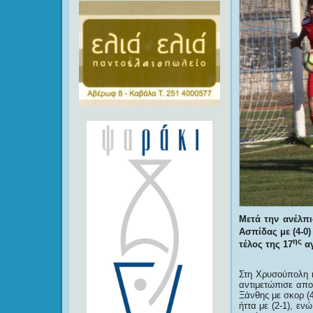
Μετά την ανέλπι
Ασπίδας με (4-0
ης
τέλος της 17
αγ
Στη Χρυσούπολη 
αντιμετώπισε απο
Ξάνθης με σκορ (
ήττα με (2-1), ε