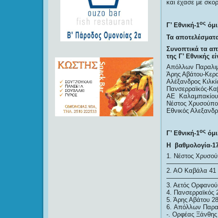
και έχασε με σκορ 
ος
Γ’ Εθνική-1
όμι
Τα αποτελέσματα
Συνοπτικά τα απ
της Γ’ Εθνικής εί
Απόλλων Παραλιμ
Άρης Αβάτου-Κερα
Αλέξανδρος Κιλκί
Πανσερραϊκός-Κα
ΑΕ Καλαμπακίου-
Νέστος Χρυσούπο
Εθνικός Αλεξανδρ
ος
Γ’ Εθνική-1
όμι
Η βαθμολογία-1
1. Νέστος Χρυσού
————————
2. ΑΟ Καβάλα 41 
————————
3. Αετός Ορφανού 
4. Πανσερραϊκός 2
5. Άρης Αβάτου 28
6. Απόλλων Παραλ
-. Ορφέας Ξάνθης 