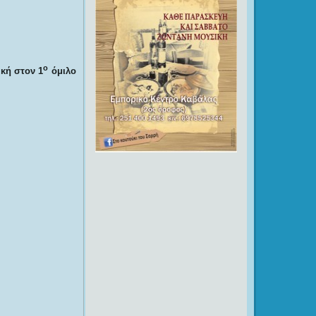
ο
κή στον 1
όμιλο