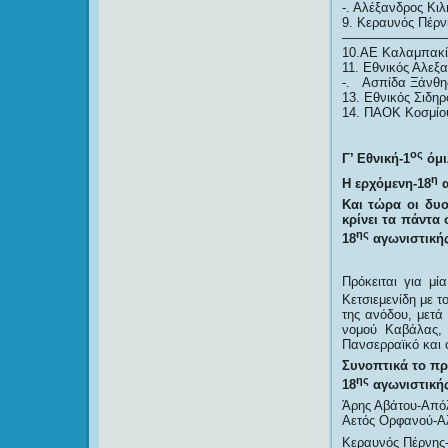
-. Αλέξανδρος Κιλκ
9. Κεραυνός Πέρνη
————————
10.ΑΕ Καλαμπακίο
11. Εθνικός Αλεξα
-. Ασπίδα Ξάνθης
13. Εθνικός Σιδηρ
14. ΠΑΟΚ Κοσμίου
ος
Γ’ Εθνική-1
όμι
η
Η ερχόμενη-18
α
Και τώρα οι δυο
κρίνει τα πάντα
ης
18
αγωνιστικής
Πρόκειται για μ
Κετσιεμενίδη με τ
της ανόδου, μετά 
νομού Καβάλας,
Πανσερραϊκό και 
Συνοπτικά το πρ
ης
18
αγωνιστικής
Άρης Αβάτου-Από
Αετός Ορφανού-Αλ
Κεραυνός Πέρνης