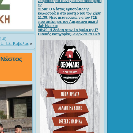
Σταματάκη θα συνεχίσει να προσφέρει
τις
11:48: Ο Νέστος Χρυσούπολης
καλωσορίζει στο ρόστερ του τον Ζήση
11:39: Νέες μεταγραφές για τον ΓΣE
που απέκτησε τον Αμερικανό guard
Jah Nze και
18:49: Η δράση στον 1ο όμιλο της Γ’
Εθνικής κατηγορίας θα αρχίσει τελικά
1-0)
ς Ε.Π.Σ. Καβάλας
»
 Νέστος