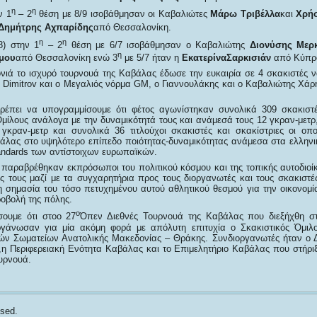
η
η
ν 1
– 2
θέση με 8/9 ισοβάθμησαν οι Καβαλιώτες
Μάρω Τριβέλλα
και
Χρή
Δημήτρης Αχπαρίδης
από Θεσσαλονίκη.
η
η
8) στην 1
– 2
θέση με 6/7 ισοβάθμησαν ο Καβαλιώτης
Διονύσης Μερ
η
μου
από Θεσσαλονίκη ενώ 3
με 5/7 ήταν η
ΕκατερίναΣαρκισιάν
από Κύπρ
ονιά το ισχυρό τουρνουά της Καβάλας έδωσε την ευκαιρία σε 4 σκακιστές 
Ο Dimitrov και ο Μεγαλιός νόρμα GM, ο Γιαννουλάκης και ο Καβαλιώτης Χάρ
έπει να υπογραμμίσουμε ότι φέτος αγωνίστηκαν συνολικά 309 σκακιστ
Ομίλους ανάλογα με την δυναμικότητά τους και ανάμεσά τους 12 γκραν-μετρ
 γκραν-μετρ και συνολικά 36 τιτλούχοι σκακιστές και σκακίστριες οι οπο
άλας στο υψηλότερο επίπεδο ποιότητας-δυναμικότητας ανάμεσα στα ελλην
andards των αντίστοιχων ευρωπαϊκών.
 παραβρέθηκαν εκπρόσωποι του πολιτικού κόσμου και της τοπικής αυτοδιοίκ
ύς τους μαζί με τα συγχαρητήρια προς τους διοργανωτές και τους σκακιστέ
η σημασία του τόσο πετυχημένου αυτού αθλητικού θεσμού για την οικονομία
οβολή της πόλης.
ο
σουμε ότι στοο 27
Όπεν Διεθνές Τουρνουά της Καβάλας που διεξήχθη στ
ιοργάνωσαν για μία ακόμη φορά με απόλυτη επιτυχία ο Σκακιστικός Όμι
ών Σωματείων Ανατολικής Μακεδονίας – Θράκης. Συνδιοργανωτές ήταν ο 
Περιφερειακή Ενότητα Καβάλας και το Επιμελητήριο Καβάλας που στήριξ
υρνουά.
sed.