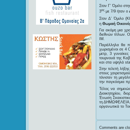
Στον Γ’ Όμιλο στη
ος
3
με 7/9 ήταν ο
Στον Δ’ Όμιλο (Κ
η
Θωμαή Οικονό
Για ακόμη μια χρ
διεθνών τίτλων. 
ΙΜ.
Παράλληλα θα πρ
χωρισμένοι σε 4 
μετρ, 3 γυναίκες
τουρνουά της Καβ
και στα υψηλά st
Στην τελετή λήξης
στους χαιρετισμο
τόνισαν τη μεγάλ
την παγκόσμια πρ
Τέλος να σημειώ
Διοικητηρίου, δ
Ένωση Σκακιστικ
τη ΔΗΜΩΦΕΛΕΙΑ,η 
οργανωτικά το Το
Comments are clo