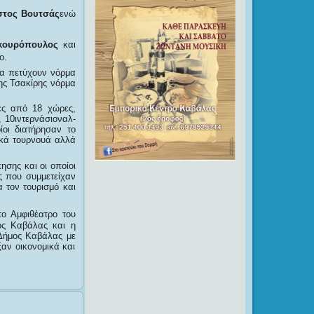
στος Βουτσάς
ενώ
κουρόπουλος
και
ο.
να πετύχουν νόρμα
ης Τσακίρης νόρμα
ές από 18 χώρες,
, 10ιντερνάσιοναλ-
ίοι διατήρησαν το
ικά τουρνουά αλλά
ησης και οι οποίοι
ς που συμμετείχαν
 τον τουρισμό και
ο Αμφιθέατρο του
λος Καβάλας και η
Δήμος Καβάλας με
αν οικονομικά και