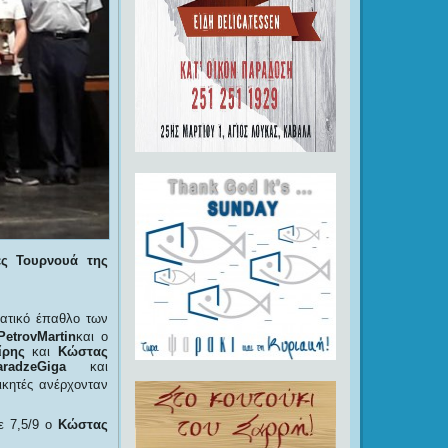
ές Τουρνουά της
ματικό έπαθλο των
PetrovMartin
και ο
ίρης
και
Κώστας
aradzeGiga
και
ικητές ανέρχονταν
ε 7,5/9 ο
Κώστας