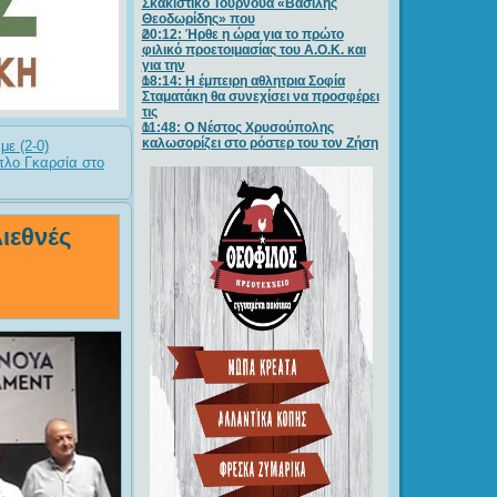
Σκακιστικό Τουρνουά «Βασίλης
Θεοδωρίδης» που
20:12: Ήρθε η ώρα για το πρώτο
φιλικό προετοιμασίας του Α.Ο.Κ. και
για την
18:14: Η έμπειρη αθλητρια Σοφία
Σταματάκη θα συνεχίσει να προσφέρει
τις
11:48: Ο Νέστος Χρυσούπολης
καλωσορίζει στο ρόστερ του τον Ζήση
με (2-0)
μπλο Γκαρσία στο
ιεθνές