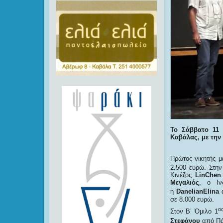
Το Σάββατο 11 
Καβάλας, με την 
Πρώτος νικητής μ
2.500 ευρώ. Στην
Κινέζος
LinChen
Μεγαλιός
, ο Ι
η
DanelianElina
σε 8.000 ευρώ.
ο
Στον Β’ Όμιλο 1
Στεφάνου
από Πά