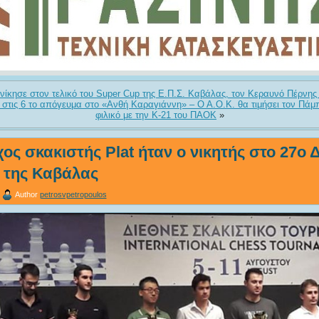
 νίκησε στον τελικό του Super Cup της Ε.Π.Σ. Καβάλας, τον Κεραυνό Πέρνης 
8) στις 6 το απόγευμα στο «Ανθή Καραγιάννη» – Ο Α.Ο.Κ. θα τιμήσει τον Πά
φιλικό με την Κ-21 του ΠΑΟΚ
»
ος σκακιστής Plat ήταν ο νικητής στο 27ο Δ
 της Καβάλας
Author
petrosvpetropoulos