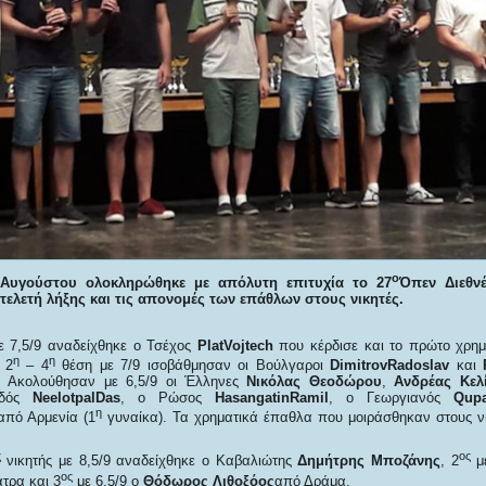
ο
Αυγούστου ολοκληρώθηκε με απόλυτη επιτυχία το 27
Όπεν Διεθν
τελετή λήξης και τις απονομές των επάθλων στους νικητές.
ε 7,5/9 αναδείχθηκε ο Τσέχος
PlatVojtech
που κέρδισε και το πρώτο χρη
η
η
 2
– 4
θέση με 7/9 ισοβάθμησαν οι Βούλγαροι
DimitrovRadoslav
και
. Ακολούθησαν με 6,5/9 οι Έλληνες
Νικόλας Θεοδώρου
,
Ανδρέας Κελ
νδός
NeelotpalDas
, ο Ρώσος
HasangatinRamil
, ο Γεωργιανός
Qup
η
από Αρμενία (1
γυναίκα). Τα χρηματικά έπαθλα που μοιράσθηκαν στους ν
ς
ος
νικητής με 8,5/9 αναδείχθηκε ο Καβαλιώτης
Δημήτρης Μποζάνης
, 2
μ
ος
τρα και 3
με 6,5/9 ο
Θόδωρος Λιθοξόος
από Δράμα.