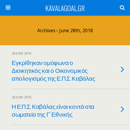
KAVALAGOAL.GR
Archives › June 28th, 2018
28 JUNE 2018
Εγκρίθηκαν ομόφωνα ο
Διοικητικός και ο Οικονομικός
απολογισμός της Ε.Π.Σ. Καβάλας
28 JUNE 2018
Η Ε.Π.Σ. Καβάλας είναι κοντά στα
σωματεία της Γ’ Εθνικής