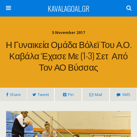
KAVALAGOAL.GR
5 November 2017
Η Γυναικεία Ομάδα Βόλεϊ Του Α.Ο.
Καβάλα Έχασε Με (1-3) Σετ Από
Τον ΑΟ Βύσσας
Share
Tweet
Pin
Mail
SMS