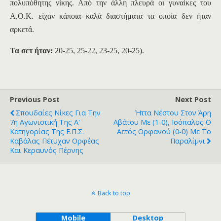
πολυπόθητης νίκης. Από την άλλη πλευρά οι γυναίκες του
Α.Ο.Κ. είχαν κάποια καλά διαστήματα τα οποία δεν ήταν
αρκετά.
Τα σετ ήταν:
20-25, 25-22, 23-25, 20-25).
Previous Post
Next Post
Σπουδαίες Νίκες Για Την
Ήττα Νέστου Στον Άρη
7η Αγωνιστική Της Α'
Αβάτου Με (1-0), Ισόπαλος Ο
Κατηγορίας Της Ε.Π.Σ.
Αετός Ορφανού (0-0) Με Το
Καβάλας Πέτυχαν Ορφέας
Παραλίμνι
Και Κεραυνός Πέρνης
Back to top
Mobile
Desktop