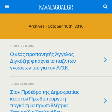
KAVALAGOAL.GR
Archives › October 10th, 2016
10 OCTOBER 2016
Ο νέος προπονητής Άγγελος
Διγκόζης φτιάχνει το παζλ των
γνώσεων του για τον Α.Ο.Κ.
10 OCTOBER 2016
Στον Πρόεδρο της Δημοκρατίας
και στον Πρωθυπουργό η
παγκόσμια πρωταθλήτρια
Σταυρούλα Τσολακίδου