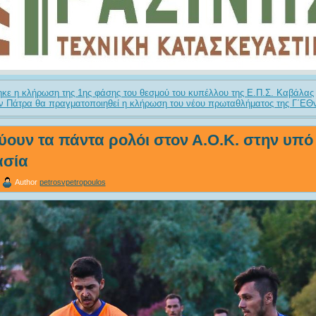
κε η κλήρωση της 1ης φάσης του θεσμού του κυπέλλου της Ε.Π.Σ. Καβάλας
ν Πάτρα θα πραγματοποιηθεί η κλήρωση του νέου πρωταθλήματος της Γ΄ΕΘν
ουν τα πάντα ρολόι στον Α.Ο.Κ. στην υπό 
ασία
Author
petrosvpetropoulos