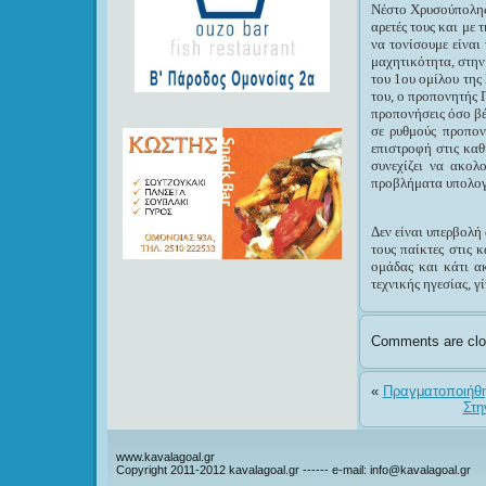
Νέστο Χρυσούπολης 
αρετές τους και με
να τονίσουμε είναι
μαχητικότητα, στην
του 1ου ομίλου της
του, ο προπονητής 
προπονήσεις όσο βέ
σε ρυθμούς προπον
επιστροφή στις κα
συνεχίζει να ακολ
προβλήματα υπολογί
Δεν είναι υπερβολή
τους παίκτες στις
ομάδας και κάτι α
τεχνικής ηγεσίας, γ
Comments are clo
«
Πραγματοποιήθη
Στη
www.kavalagoal.gr
Copyright 2011-2012 kavalagoal.gr ------ e-mail: info@kavalagoal.gr