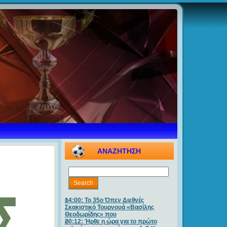
ΑΝΑΖΗΤΗΣΗ
14:00: Το 35ο Όπεν Διεθνές
Σκακιστικό Τουρνουά «Βασίλης
Θεοδωρίδης» που
20:12: Ήρθε η ώρα για το πρώτο