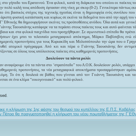
στο γήπεδο του Ερατεινού. Ένα φιλικό, κατά τη διάρκεια του οποίου οι παίκτες του
 την πολύ καλή τους απόδοση έφτασαν στη νίκη με σκορ (0-2). Γενικότερα πάντως εκ
 το ότι βασικός στόχος της τεχνικής ηγεσίας είναι η δημιουργία ενός συνόλου που 
 άριστη φυσική κατάσταση και κυρίως σε εκείνα τα δεδομένα που από την αρχή του
 Γ’ Εθνικής θα δημιουργήσουν εκείνες τις προϋποθέσεις ανόδου. Όλα αυτά και γενικ
Γιάννης Ταουσιάνης κατάφερε να τα περάσει στους παίκτες τους και αυτό φαίνεται τ
βαια και στα φιλικά παιχνίδια που προηγήθηκαν. Σε αγωνιστικό επίπεδο θα πρέπει
ήσεων έχει μπει το τελευταίο μεταγραφικό απόκτημα, Μάρκο Παβίσεβιτς ενώ εί
θημερινές προπονήσεις για τους Κυριακίδη και Μελισσόπουλο την ώρα που ο Γρη
ουθεί ατομικό πρόγραμμα. Από κει και πέρα ο Γιάννης Ταουσιάνης δεν αντιμετ
ζοντας σε όλους τους υπόλοιπους παίκτες στις καθημερινές προπονήσεις.
Δουλεύουν τα πάντα ρολόι
 αν αναφέρουμε ότι τα πάντα στο ‘στρατόπεδο” του Α.Ο.Κ. δουλεύουν ρολόι, υπάρχει
 καθημερινές προπονήσεις, τα νέα μεταγραφικά αποκτήματα προσαρμόστηκαν αμέσ
κόμη. Το ότι η δουλειά σε βάθος που γίνεται από τον Γιιάννη Ταουσιάνη και τ
ίνεται σε ένα κλίμα “οικογενειακό” και πολύ φιλικό.
sed.
κε η κλήρωση της 1ης φάσης του θεσμού του κυπέλλου της Ε.Π.Σ. Καβάλας
ν Πάτρα θα πραγματοποιηθεί η κλήρωση του νέου πρωταθλήματος της Γ΄ΕΘν