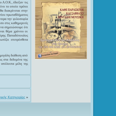
 Α.Ο.Κ., έδειξαν τις
είνο το οποίο πρέπει
θα διακρίνεται στην
 νέου πρωταθλήματος
ότερα την φιλοσοφία
όσο στις καθημερινές
 να σημειώσουμε ότι
ναι θέμα χρόνου οι
γόρης Παπαδόπουλος
ωπίζει επιπρόσθετα
 μεγάλη διάθεση από
ως στα δεδομένα της
α υπόλοιπα μέλη της
ικής Κατηγορίας
»