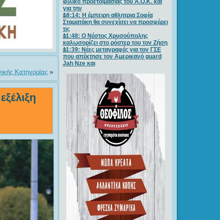
φιλικό προετοιμασίας του Α.Ο.Κ. και
για την
18:14: Η έμπειρη αθλητρια Σοφία
Σταματάκη θα συνεχίσει να προσφέρει
τις
11:48: Ο Νέστος Χρυσούπολης
καλωσορίζει στο ρόστερ του τον Ζήση
11:39: Νέες μεταγραφές για τον ΓΣE
που απέκτησε τον Αμερικανό guard
Jah Nze και
ικής Κατηγορίας
»
εξέλιξη