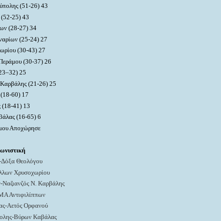
ούπολης
(51-26) 43
 (5
2-25)
4
3
ων (28-
2
7) 34
ναρίων (25-2
4
) 2
7
ωρίου (
30-
4
3)
2
7
Περάμου (
30
-3
7
)
26
2
3
–
3
2)
25
 Καρβάλης (21
-2
6
)
25
ύ
(18-60)
1
7
 (1
8-41)
13
άλας (16-65) 6
άμου Αποχώρησε
γωνιστική
-Δόξα Θεολόγου
λλων Χρυσοχωρίου
-Ναζιανζός Ν. Καρβάλης
ΜΑ Αντιφιλίππων
ας-Αετός Ορφανού
πολης-Βύρων Καβάλας