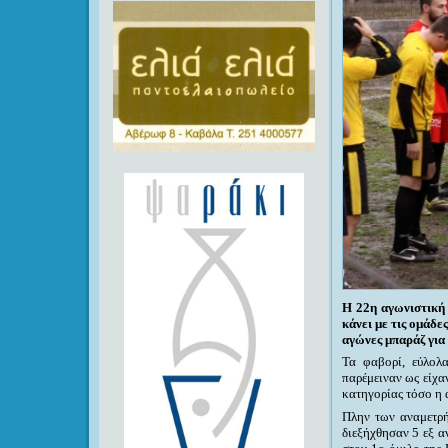
Η 22η αγωνιστική 
κάνει με τις ομάδε
αγώνες μπαράζ για 
Τα φαβορί, εύλολα
παρέμειναν ως είχα
κατηγορίας τόσο η 
Πλην των αναμετρή
διεξήχθησαν 5 εξ 