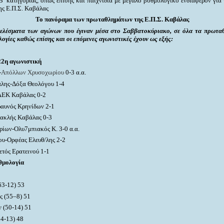
Β’ κατηγορίας, όπως επίσης και παιχνίδια με μεγάλο βσθμολογικό ενδιαφέρον για
της Ε.Π.Σ. Καβάλας
Το πανόραμα των πρωταθλημάτων της Ε.Π.Σ. Καβάλας
ελέσματα των αγώνων που έγιναν μέσα στο Σαββατοκύριακο, σε όλα τα πρωτα
ογίες καθώς επίσης και οι επόμενες αγωνιστικές έχουν ως εξής:
22η αγωνιστική
-
Απόλλων Χρυσοχωρίου
0-3 α.α.
άλης-Δόξα Θεολόγου 1-4
-ΑΕΚ Καβάλας
0-2
αυνός Κρηνίδων 2-1
ακλής Καβάλας
0-3
ίων-Ολυ7μπιακός Κ. 3-0 α.α.
ου-Ορφέας Ελευθ/λης
2-2
ετός Ερατεινού
1-1
θμολογία
63-12) 53
ς (5
5
–
8
)
51
 (
50
-1
4
)
51
54-13)
4
8