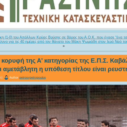
ίκη (1-0) του Απόλλων Κρύας Βρύσης σε βάρος του Α.Ο.Κ. που έχασε “ένα τσ
υνο για τις 40 ημέρες από τον θάνατο του Μάκη Ψωμιάδη στον Ιερό Ναό το
»
 κορυφή της Α’ κατηγορίας της Ε.Π.Σ. Καβά
 αμετάβλητη η υπόθεση τίτλου είναι ρευστ
 |
Author
petrosvpetropoulos