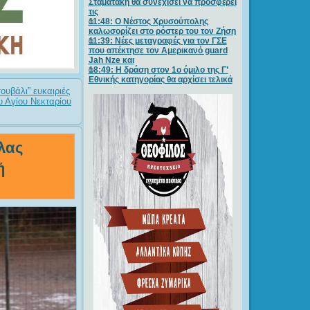
Σταματάκη θα συνεχίσει να προσφέρει
τις
11:48: Ο Νέστος Χρυσούπολης
καλωσορίζει στο ρόστερ του τον Ζήση
11:39: Νέες μεταγραφές για τον ΓΣE
που απέκτησε τον Αμερικανό guard
Jah Nze και
18:49: Η δράση στον 1ο όμιλο της Γ’
Εθνικής κατηγορίας θα αρχίσει τελικά
ουβάλι” ευκαιριές
υ Αγίου Νεκταρίου
λας
ή