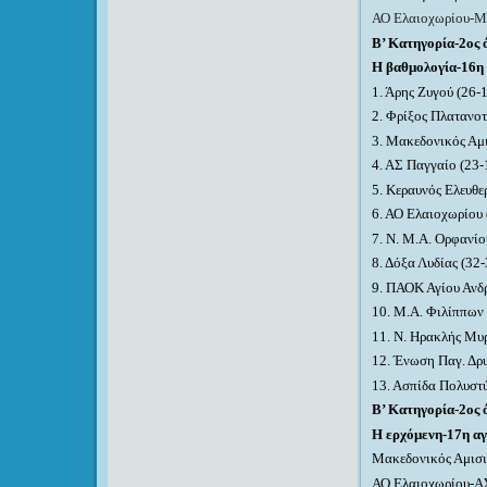
ΑΟ Ελαιοχωρίου-Μ
Β’ Κατηγορία-2ος 
Η βαθμολογία-16η
1
. Άρης Ζυγού (26-
2. Φρίξος Πλατανοτ
3
. Μακεδονικός Αμ
4. ΑΣ Παγγαίο (2
3
-
5. Κεραυνός Ελευθε
6. ΑΟ Ελαιοχωρίου 
7. Ν. Μ.Α. Ορφανίο
8
. Δόξα Λυδίας (32-
9. ΠΑΟΚ Αγίου Ανδρ
10.
Μ.Α. Φιλίππων 
1
1
. Ν. Ηρακλής Μυ
1
2
. Ένωση Παγ. Δρ
1
3. Ασπίδα Πολυστύ
Β’ Κατηγορία-2ος 
Η ερχόμενη-17η α
Μακεδονικός Αμισ
ΑΟ Ελαιοχωρίου-Α