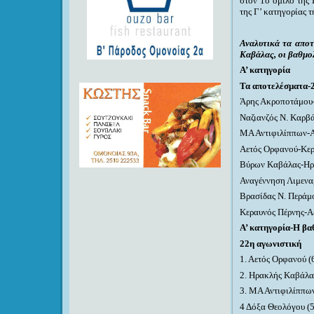
στον 1ο όμιλο της 
της Γ’ κατηγορίας 
Αναλυτικά τα αποτ
Καβάλας, οι βαθμολ
Α’ κατηγορία
Τα αποτελέσματα-
Άρης Ακροποτάμου
Ναζιανζός Ν. Καρβ
ΜΑ Αντιφιλίππων
Αετός Ορφανού-Κερ
Βύρων Καβάλας-Ηρ
Αναγέννηση Λιμεναρ
Βρασίδας Ν. Περάμ
Κεραυνός Πέρνης-Α
Α’ κατηγορία-Η βα
22η αγωνιστική
1. Αετός Ορφανού (
2. Ηρακλής Καβάλα
3. ΜΑ Αντιφιλίππων
4 Δόξα Θεολόγου (