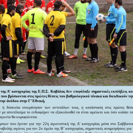
της Α’ κατηγορίας της Ε.Π.Σ. Καβάλας δεν επιφύλαξε σημαντικές εκπλήξεις κυρ
ς που βρίσκονται στις πρώτες θέσεις του βαθμολογικού πίνακα και διεκδικούν τη
την άνόδου στην Γ’ Εθνική.
 ή δύσκολα επικράτησαν των αντιπάλων τους, η κατάσταση στις πρώτες θέσε
ν με αποτέλεσμα το ενδιαφέρον να εξακολουθεί να είναι αμείωτο και όσο κυλάει τ
αγωνία θα κορυφώνεται.
σεων που έγιναν για την 22η αγωνιστική της Α’ κατηγορίας μέσα στο Σαββατο
αναβολής
αγώνες για τον 2ο όμιλο της Β’ κατηγορίας, σημαντικές αναμετρήσεις
για