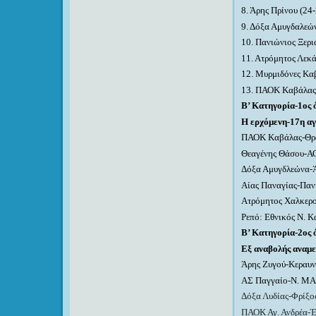
8
. Άρης Πρίνου (
2
4
9
. Δόξα Αμυγδαλεώ
10
. Πανιώνιος Ξερι
1
1
. Ατρόμητος Λεκά
12. Μυρμιδόνες Κα
1
3
.
ΠΑΟΚ Καβάλας 
Β’ Κατηγορία-1ος 
Η ερχόμενη-17η α
ΠΑΟΚ Καβάλας-Θρ
Θεαγένης Θάσου-Α
Δόξα Αμυγδλεώνα-
Αίας Παναγίας-Παν
Ατρόμητος Χαλκερο
Ρεπό: Εθνικός Ν. Κ
Β’ Κατηγορία-2ος 
Εξ αναβολής αναμε
Άρης Ζυγού-Κεραυν
ΑΣ Παγγαίο-Ν. ΜΑ
Δόξα Λυδίας-Φρίξο
ΠΑΟΚ Αγ. Ανδρέα-Έ