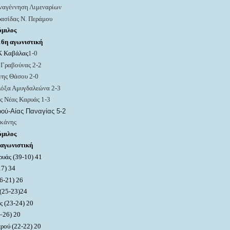
ναγέννηση Λιμεναρίων
ρασίδας Ν. Περάμου
όμιλος
16η αγωνιστική
Κ Καβάλας
1-0
Γραβούνας 2-2
ης Θάσου 2-0
Δόξα Αμυγδαλεώνα 2-3
ς Νέας Καρυάς 1-3
ού-Αίας Παναγίας 5-2
εκάνης
όμιλος
 αγωνιστική
ρυάς (
3
9-10) 41
1
7
)
3
4
6-21) 26
(25
-23)
24
ς (23
-2
4
)
20
–
2
6)
20
ρού (22-22) 20