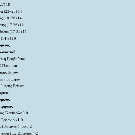
-27)
19
να (2
3
–
25
) 1
4
άς (1
8
–
28
) 1
4
νης (17
-3
6
)
12
βάλας (17
-2
5
)
11
(
1
4-3
1
) 9
όμιλος
γωνιστική
άκη Γραβούνας
Ο Ποταμιάς
Άρης Πηγών
ιώνιος Ξεριά
ύ-Άρης Πρίνου
αρυάς
όμιλος
τρήσεις
ός Ελευθερών 0-0
 Ορφανίου
1-0
ς Πλατανοτόπου 0-2
νωση Παγ. Δρυάδας 4-2