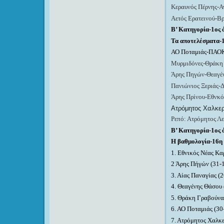
Κεραυνός Πέρνης-Α
Αετός Ερατεινού-Β
Β’ Κατηγορία-1ος 
Τα αποτελέσματα-
ΑΟ Ποταμιάς-ΠΑΟ
Μυρμιδόνες-Θράκη 
Άρης Πηγών-Θεαγέν
Πανιώνιος Ξεριάς-
Άρης Πρίνου-Εθνκό
Ατρόμητος Χαλκερ
Ρεπό: Ατρόμητος Λ
Β’ Κατηγορία-1ος 
Η βαθμολογία-16η
1. Εθνικός Νέας Κα
2 Άρης Πήγών (
31-
3. Αίας Παναγίας (2
4
. Θεαγένης Θάσου 
5
. Θράκη Γραβούνα
6. ΑΟ Ποταμιάς (
30
7
. Ατρόμητος Χαλκε