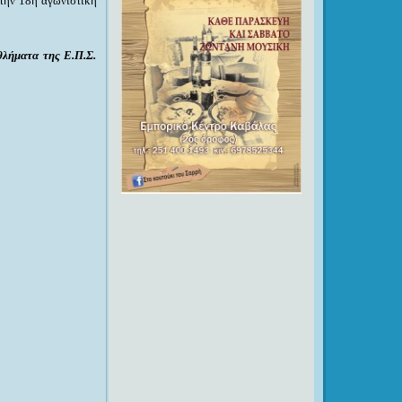
 την 18η αγωνιστική
θλήματα της Ε.Π.Σ.