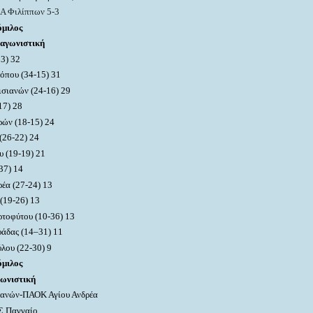
Α Φιλίππων 5-3
όμιλος
 αγωνιστική
13) 32
όπου (3
4
-1
5
)
31
ισιανών (
2
4-
1
6) 29
1
7
) 2
8
ρών (18-15) 24
(26-22) 24
υ (19-1
9
) 21
37
) 14
έα (
27
-2
4
)
13
(19-26) 13
ρτοφύτου (10-
3
6) 13
υάδας (1
4
–
31
) 11
λου (
2
2-30)
9
όμιλος
γωνιστική
ιανών-ΠΑΟΚ Αγίου Ανδρέα
Σ Παγγαίο