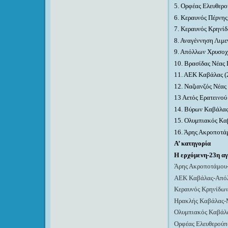
5. Ορφέας Ελευθερ
6. Κεραυνός Πέρνης
7. Κεραυνός Κρηνίδ
8. Αναγέννηση Λιμε
9. Απόλλων Χρυσοχ
10. Βρασίδας Νέας 
1
1. ΑΕΚ Καβάλας
(
12. Ναζιανζός Νέας
13 Αετός Ερατεινο
14. Βύρων Καβάλας
15. Ολυμπιακός Καβ
16. Άρης Ακροποτ
Α’ κατηγορία
Η ερχόμενη-23η α
Άρης Ακροποτάμου
ΑΕΚ Καβάλας-Από
Κεραυνός Κρηνίδων
Ηρακλής Καβάλας-
Ολυμπιακός Καβάλ
Ορφέας Ελευθερού