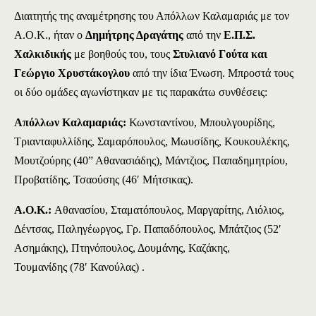
Διαιτητής της αναμέτρησης του Απόλλων Καλαμαριάς με τον
Α.Ο.Κ., ήταν ο
Δημήτρης Δραγάτης
από την
Ε.Π.Σ.
Χαλκιδικής
με βοηθούς του, τους
Στυλιανό Γούτα και
Γεώργιο Χρυστάκογλου
από την ίδια Ένωση. Μπροστά τους
οι δύο ομάδες αγωνίστηκαν με τις παρακάτω συνθέσεις:
Απόλλων Καλαμαριάς:
Κωνσταντίνου, Μπουλγουρίδης,
Τριανταφυλλίδης, Σαμαρόπουλος, Μωυσίδης, Κουκουλέκης,
Μουτζούρης (40” Αθανασιάδης), Μάντζιος, Παπαδημητρίου,
Προβατίδης, Τσαούσης (46′ Μήτσικας).
Α.Ο.Κ.:
Αθανασίου, Σταματόπουλος, Μαργαρίτης, Λιόλιος,
Δέντσας, Παληγέωργος, Γρ. Παπαδόπουλος, Μπάτζιος (52′
Ασημάκης), Πτηνόπουλος, Δουμάνης, Καζάκης,
Τουμανίδης (78′ Κανούλας) .