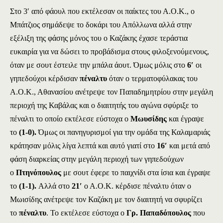
Στο 3′ από φάουλ που εκτέλεσαν οι παίκτες του Α.Ο.Κ., ο
Μπάτζιος σημάδεψε το δοκάρι του Απόλλωνα αλλά στην
εξέλιξη της φάσης μόνος του ο Καζάκης έχασε τεράστια
ευκαιρία για να δώσει το προβάδισμα στους φιλοξενούμενους,
όταν με σουτ έστειλε την μπάλα άουτ. Όμως μόλις στο
6′
οι
γηπεδούχοι κέρδισαν
πέναλτυ
όταν ο τερματοφύλακας του
Α.Ο.Κ., Αθανασίου ανέτρεψε τον Παπαδημητρίου στην μεγάλη
περιοχή της Καβάλας και ο διαιτητής του αγώνα σφύριξε το
πέναλτι το οποίο εκτέλεσε εύστοχα ο
Μωυσίδης
και έγραψε
το
(1-0).
Όμως οι πανηγυρισμοί για την ομάδα της Καλαμαριάς
κράτησαν μόλις λίγα λεπτά και αυτό γιατί στο
16′
και μετά από
φάση διαρκείας στην μεγάλη περιοχή των γηπεδούχων
ο
Πτηνόπουλος
με σουτ έφερε το παιχνίδι στα ίσια και έγραψε
το
(1-1).
Αλλά στο
21′
ο Α.Ο.Κ. κέρδισε πέναλτυ όταν ο
Μωισίδης ανέτρεψε τον Καζάκη με τον διαιτητή να σφυρίζει
το
πέναλτυ
. Το εκτέλεσε εύστοχα ο
Γρ. Παπαδόπουλος
που