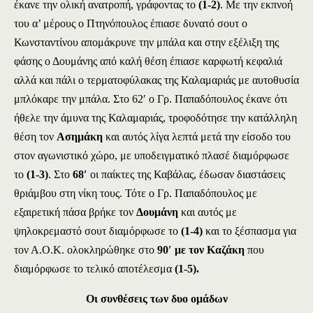
έκανε την ολική ανατροπή, γράφοντας το
(1-2)
. Με την εκπνοή
του α’ μέρους ο Πτηνόπουλος έπιασε δυνατό σουτ ο
Κωνσταντίνου απομάκρυνε την μπάλα και στην εξέλιξη της
φάσης ο Δουμάνης από καλή θέση έπιασε καρφωτή κεφαλιά
αλλά και πάλι ο τερματοφύλακας της Καλαμαριάς με αυτοθυσία
μπλόκαρε την μπάλα. Στο 62′ ο Γρ. Παπαδόπουλος έκανε ότι
ήθελε την άμυνα της Καλαμαριάς, τροφοδότησε την κατάλληλη
θέση τον
Ασημάκη
και αυτός λίγα λεπτά μετά την είσοδο του
στον αγωνιστικό χώρο, με υποδειγματικό πλασέ διαμόρφωσε
το
(1-3)
. Στο
68′
οι παίκτες της Καβάλας, έδωσαν διαστάσεις
θριάμβου στη νίκη τους. Τότε ο Γρ. Παπαδόπουλος με
εξαιρετική πάσα βρήκε τον
Δουμάνη
και αυτός με
ψηλοκρεμαστό σουτ διαμόρφωσε το
(1-4)
και το ξέσπασμα για
τον Α.Ο.Κ. ολοκληρώθηκε στο
90′ με τον Καζάκη
που
διαμόρφωσε το τελικό αποτέλεσμα
(1-5).
Οι συνθέσεις των δυο ομάδων