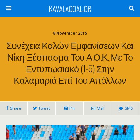
KAVALAGOAL.GR
8 November 2015
Συνέχεια Καλών Εμφανίσεων Και
Νίκη-Ξέσπασμα Του Α.Ο.Κ. Με Το
Εντυπωσιακό (1-5) Στην
Καλαμαριά Επί Του Απόλλων
Share
Tweet
Pin
Mail
SMS