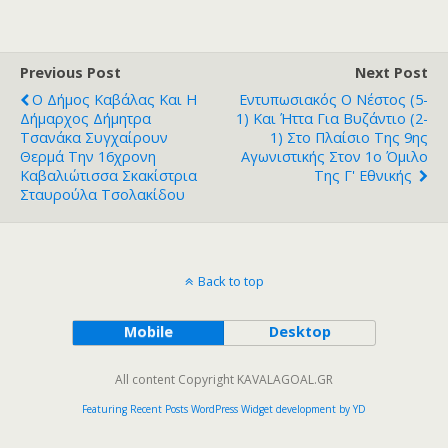
Previous Post
Next Post
Ο Δήμος Καβάλας Και Η
Εντυπωσιακός Ο Νέστος (5-
Δήμαρχος Δήμητρα
1) Και Ήττα Για Βυζάντιο (2-
Τσανάκα Συγχαίρουν
1) Στο Πλαίσιο Της 9ης
Θερμά Την 16χρονη
Αγωνιστικής Στον 1ο Όμιλο
Καβαλιώτισσα Σκακίστρια
Της Γ' Εθνικής
Σταυρούλα Τσολακίδου
Back to top
Mobile
Desktop
All content Copyright KAVALAGOAL.GR
Featuring Recent Posts WordPress Widget development by YD