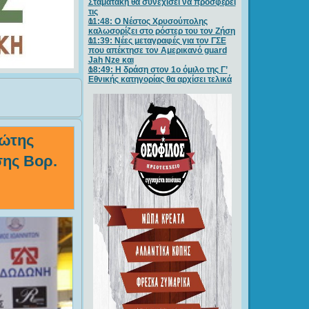
Σταματάκη θα συνεχίσει να προσφέρει
τις
11:48: Ο Νέστος Χρυσούπολης
καλωσορίζει στο ρόστερ του τον Ζήση
11:39: Νέες μεταγραφές για τον ΓΣE
που απέκτησε τον Αμερικανό guard
Jah Nze και
18:49: Η δράση στον 1ο όμιλο της Γ’
Εθνικής κατηγορίας θα αρχίσει τελικά
ώτης
ης Βορ.