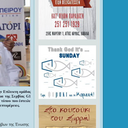
ν Επίλεκτη ομάδας
α της Σερβίας G1
 τύπου που έστειλε
επτομέρειες.
ήβων της Ένωσης