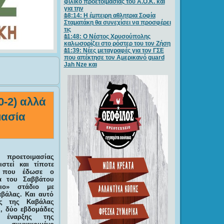
φιλικό προετοιμασίας του Α.Ο.Κ. και
για την
18:14: Η έμπειρη αθλητρια Σοφία
Σταματάκη θα συνεχίσει να προσφέρει
τις
11:48: Ο Νέστος Χρυσούπολης
καλωσορίζει στο ρόστερ του τον Ζήση
11:39: Νέες μεταγραφές για τον ΓΣE
που απέκτησε τον Αμερικανό guard
Jah Nze και
0-2) αλλά
μασία
προετοιμασίας
στεί και τίποτε
ό που έδωσε ο
α του Σαββάτου
ειο» στάδιο με
βάλας. Και αυτό
ής της Καβάλας
, δύο εβδομάδες
έναρξης της