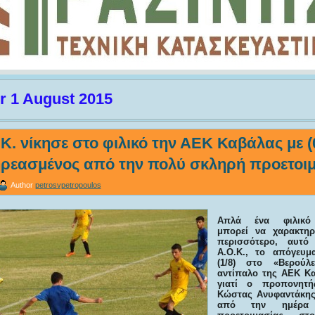
r 1 August 2015
Κ. νίκησε στο φιλικό την ΑΕΚ Καβάλας με (
ηρεασμένος από την πολύ σκληρή προετοι
Author
petrosvpetropoulos
Απλά ένα φιλικό 
μπορεί να χαρακτηρι
περισσότερο, αυτ
Α.Ο.Κ., το απόγευμ
(1/8) στο «Βερούλ
αντίπαλο της ΑΕΚ Κα
γιατί ο προπονητ
Κώστας Ανυφαντάκης
από την ημέρα 