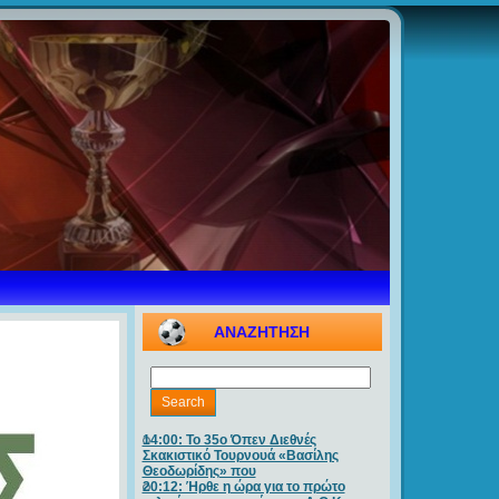
ΑΝΑΖΗΤΗΣΗ
14:00: Το 35ο Όπεν Διεθνές
Σκακιστικό Τουρνουά «Βασίλης
Θεοδωρίδης» που
20:12: Ήρθε η ώρα για το πρώτο