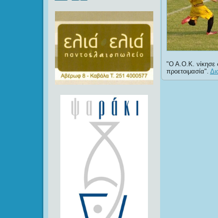
Ο Α.Ο.Κ. νίκησε 
προετοιμασία
.
Δι