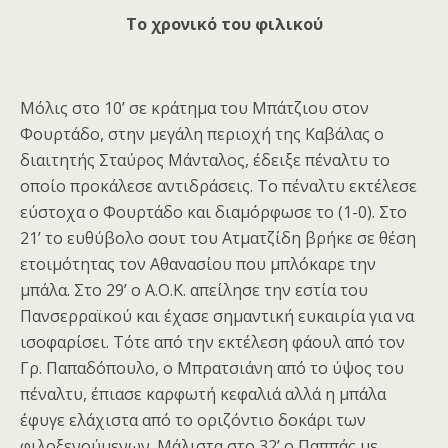
Το χρονικό του φιλικού
Μόλις στο 10’ σε κράτημα του Μπάτζιου στον
Φουρτάδο, στην μεγάλη περιοχή της Καβάλας ο
διαιτητής Σταύρος Μάνταλος, έδειξε πέναλτυ το
οποίο προκάλεσε αντιδράσεις. Το πέναλτυ εκτέλεσε
εύστοχα ο Φουρτάδο και διαμόρφωσε το (1-0). Στο
21’ το ευθύβολο σουτ του Ατματζίδη βρήκε σε θέση
ετοιμότητας τον Αθανασίου που μπλόκαρε την
μπάλα. Στο 29’ ο Α.Ο.Κ. απείλησε την εστία του
Πανσερραϊκού και έχασε σημαντική ευκαιρία για να
ισοφαρίσει. Τότε από την εκτέλεση φάουλ από τον
Γρ. Παπαδόπουλο, ο Μπρατσιάνη από το ύψος του
πέναλτυ, έπιασε καρφωτή κεφαλιά αλλά η μπάλα
έφυγε ελάχιστα από το οριζόντιο δοκάρι των
φιλοξενούμενων. Μάλιστα στο 32’ ο Παππάς με