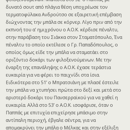
δυνατό σουτ από πλάγια θέση υποχρέωσε τον
τερματοφύλακα Ανδρούτσο σε εξαιρετική επέμβαση
διώχνοντας την μπάλα σε κόρνερ. Λίγο πριν από την
εκπνοή του α’ ημιχρόνου ο Α.Ο.Κ. κέρδισε πέναλτυ,
στην παράβαση του Σιάκκα στον Σταματόπουλο, Ένα
πέναλτυ το οποίο εκτέλεσε ο Γρ. Παπαδόπουλος, ο
οποίος όμως είδε την μπάλα να σταματάει στο
οριζόντιο δοκάρι των φιλοξενούμενων. Με την
έναρξη της επανάληψης ο Α.Ο.Κ. έχασε τεράστια
ευκαιρία για να φέρει το παιχνίδι στα ίσια.
Ειδικότερα στο 51’ ο Μπρατσιάνη με πλασέ έστειλε
την μπάλα να χτυπήσει πρώτα στο δεξί και μετά στο
αριστερό δοκάρι του Πανσερραϊκού για να χαθεί η
ευκαιρία. Αλλά στο 53’ ο Α.Ο.Κ. ισοφάρισε, όταν ο
Παππάς με επιτυχία επιχείρησε μπάσιμο στην
αντίπαλη περιοχή, έβγαλε σέντρα, για να
απομακρύνει την μπάλα ο Μέλκας και στην εξέλιξη