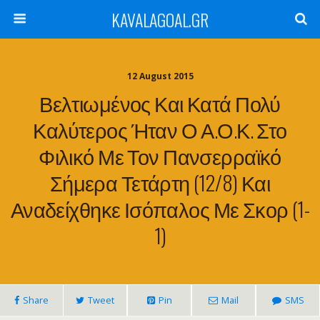
KAVALAGOAL.GR
12 August 2015
Βελτιωμένος Και Κατά Πολύ
Καλύτερος Ήταν Ο Α.Ο.Κ. Στο
Φιλικό Με Τον Πανσερραϊκό
Σήμερα Τετάρτη (12/8) Και
Αναδείχθηκε Ισόπαλος Με Σκορ (1-
1)
Share
Tweet
Pin
Mail
SMS