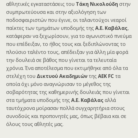
αθλητικές εγκαταστάσεις του
Τάκη Νικολούδη
στην
συμπρωτεύουσα και στην αξιολόγηση των
ποδοσφαιριστών που έγινε, οι ταλαντούχοι νεαροί
παίκτες των τμημάτων υποδομής
της
Α.Ε. Καβάλας
,
κατάφεραν να ξεχωρίσουν, για το αγωνιστικό πνεύμα
που επέδειξαν, το ήθος τους και ξεδιπλώνοντας το
πλούσιο ταλέντο τους, απέδειξαν για άλλη μία φορά
την δουλειά σε βάθος που γίνεται τα τελευταία
χρόνια. Ένα αποτέλεσμα που εκτιμήθηκε από όλα τα
στελέχη του
Δικτυού Ακαδημιών
της
ΑΕΚ
FC
τα
οποία όχι μόνο αναγνώρισαν το μέγεθος της
σοβαρότητας της καθημερινής δουλειάς που γίνεται
στα τμήματα υποδομής
της
Α.Ε. Καβάλας
αλλά
ταυτόχρονα μοίρασαν πολλά συγχαρητήρια στους
συνοδούς και προπονητές μας, όπως βέβαια και σε
όλους τους αθλητές μας.