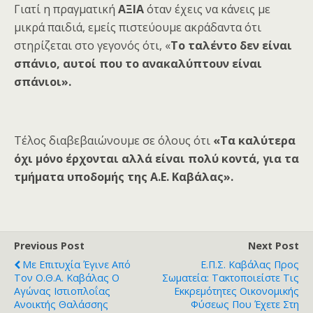
Γιατί η πραγματική
ΑΞΙΑ
όταν έχεις να κάνεις με
μικρά παιδιά, εμείς πιστεύουμε ακράδαντα ότι
στηρίζεται στο γεγονός ότι, «
Το ταλέντο δεν είναι
σπάνιο, αυτοί που το ανακαλύπτουν είναι
σπάνιοι».
Τέλος διαβεβαιώνουμε σε όλους ότι
«Τα καλύτερα
όχι μόνο έρχονται αλλά είναι πολύ κοντά, για τα
τμήματα υποδομής
της Α.Ε. Καβάλας
».
Previous Post
Next Post
Με Επιτυχία Έγινε Από
Ε.Π.Σ. Καβάλας Προς
Τον Ο.Θ.Α. Καβάλας Ο
Σωματεία: Τακτοποιείστε Τις
Αγώνας Ιστιοπλοΐας
Εκκρεμότητες Οικονομικής
Ανοικτής Θαλάσσης
Φύσεως Που Έχετε Στη