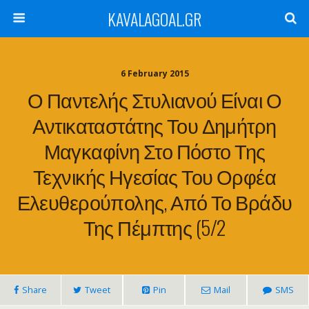
KAVALAGOAL.GR
6 February 2015
Ο Παντελής Στυλιανού Είναι Ο
Αντικαταστάτης Του Δημήτρη
Μαγκαφίνη Στο Πόστο Της
Τεχνικής Ηγεσίας Του Ορφέα
Ελευθερούπολης, Από Το Βράδυ
Της Πέμπτης (5/2
Share
Tweet
Pin
Mail
SMS