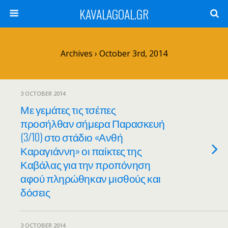
KAVALAGOAL.GR
Archives › October 3rd, 2014
3 OCTOBER 2014
Με γεμάτες τις τσέπες
προσήλθαν σήμερα Παρασκευή
(3/10) στο στάδιο «Ανθή
Καραγιάννη» οι παίκτες της
Καβάλας για την προπόνηση
αφού πληρώθηκαν μισθούς και
δόσεις
3 OCTOBER 2014