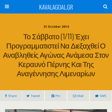
KAVALAGOAL.GR
31 October 2014
Το Σάββατο (1/11) Έχει
Προγραμματιστεί Να Διεξαχθεί Ο
Αναβληθείς Αγώνας Ανάμεσα Στον
Κεραυνό Πέρνης Και Της
Αναγέννησης Λιμεναρίων
Share
Tweet
Pin
Mail
SMS