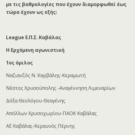
με τις βαθμολογίες που έχουν διαμορφωθεί έως
τώρα έχουν ως εξής:
League
Ε
.
Π
.
Σ
.
Καβάλας
Η Ερχόμενη αγωνιστική
1ος όμιλος
Ναζιανζός Ν. Καρβάλης-Κεραμωτή
Νέστος Χρυσούπολης -Αναγέννηση Λιμεναρίων
Δόξα Θεολόγου-Θεαγένης
Απόλλων Χρυσοχωρίου-ΠΑΟΚ Καβάλας
ΑΕ Καβάλας-Κεραυνός Πέρνης