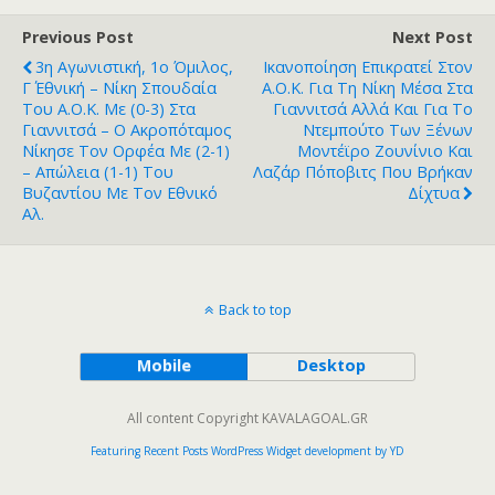
Previous Post
Next Post
3η Αγωνιστική, 1ο Όμιλος,
Ικανοποίηση Επικρατεί Στον
Γ΄ Εθνική – Νίκη Σπουδαία
Α.Ο.Κ. Για Τη Νίκη Μέσα Στα
Του Α.Ο.Κ. Με (0-3) Στα
Γιαννιτσά Αλλά Και Για Το
Γιαννιτσά – Ο Ακροπόταμος
Ντεμπούτο Των Ξένων
Νίκησε Τον Ορφέα Με (2-1)
Μοντέϊρο Ζουνίνιο Και
– Απώλεια (1-1) Του
Λαζάρ Πόποβιτς Που Βρήκαν
Βυζαντίου Με Τον Εθνικό
Δίχτυα
Αλ.
Back to top
Mobile
Desktop
All content Copyright KAVALAGOAL.GR
Featuring Recent Posts WordPress Widget development by YD