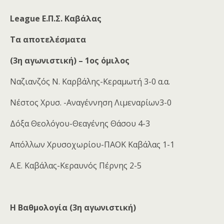
League
Ε
.
Π
.
Σ
.
Καβάλας
Τα αποτελέσματα
(3η αγωνιστική) – 1ος όμιλος
Ναζιανζός Ν. Καρβάλης-Κεραμωτή 3-0 α.α.
Νέστος Χρυσ. -Αναγέννηση Λιμεναρίων3-0
Δόξα Θεολόγου-Θεαγένης Θάσου 4-3
Απόλλων Χρυσοχωρίου-ΠΑΟΚ Καβάλας 1-1
Α.Ε. Καβάλας-Κεραυνός Πέρνης 2-5
Η Βαθμολογία (3η αγωνιστική)