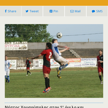
Share
Tweet
Pin
Mail
SMS
ο
Νέστος Χρυσούπολης στον 1
όμιλο και