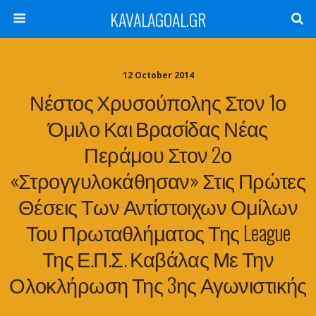
KAVALAGOAL.GR
12 October 2014
Νέστος Χρυσούπολης Στον 1ο
Όμιλο Και Βρασίδας Νέας
Περάμου Στον 2ο
«στρογγυλοκάθησαν» Στις Πρώτες
Θέσεις Των Αντίστοιχων Ομίλων
Του Πρωταθλήματος Της League
Της Ε.Π.Σ. Καβάλας Με Την
Ολοκλήρωση Της 3ης Αγωνιστικής