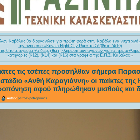
λων Καβάλας θα διοργανώσει για πρώτη φορά στην Καβάλα ένα νυχτερινό
την ονομασία «Kavala Night City Run» το Σάββατο (4/10)
 στις 6 το απόγευμα θα διεξαχθεί η κλήρωση των αγώνων για τα πρωταθλήμα
κατηγορίες (Κ12), (Κ14) και (Κ16) στα γραφεία της Ε.Π.Σ. Καβάλας
»
μάτες τις τσέπες προσήλθαν σήμερα Παρα
ο στάδιο «Ανθή Καραγιάννη» οι παίκτες της
προπόνηση αφού πληρώθηκαν μισθούς και δ
Author
petrosvpetropoulos