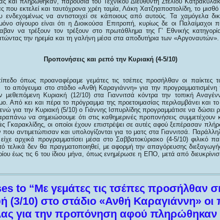
ας και πληρώθηκαν, παρουσία του Τεχνικού Διευθυντή Στέλιου Κατρακυλάκ
ς που εκτελεί και ταυτόχρονα χρέη ταμία, Λάκη Χατζηαποστολίδη, το μισθό
ου ενδεχομένως να αντιστοιχεί σε κάποιους από αυτούς. Τα χαμόγελα δι
μόνο σίγουρο είναι ότι η Διοικούσα Επιτροπή, κυρίως δε οι Παλαίμαχοι π
αβαν να τρέξουν τον τρέξουν στο πρωτάθλημα της Γ’ Εθνικής κατηγορία
ατώντας την ηρεμία και τη γαλήνη μέσα στα αποδυτήρια των «Αργοναυτών».
Προπονήσεις και ρεπό την Κυριακή (4-5/10)
πίπεδο όπως προαναφέραμε γεμάτες τις τσέπες προσήλθαν οι παίκτες τ
) το απόγευμα στο στάδιο «Ανθή Καραγιάννη» για την προγραμματισμένη
ην μεθεπόμενη Κυριακή (12/10) στα Γιαννιτσά κόντρα την τοπική Αναγέ
μο. Από κει και πέρα το πρόγραμμα της προετοιμασίας περιλαμβάνει και το
νώ για την Κυριακή (5/10) ο Γιάννης Ισπυρλίδης προγραμμάτισε να δώσει ρ
αραπάνω να σημειώσουμε ότι στις καθημερινές προπονήσεις συμμετέχουν 
 Γκαρακλίδης, οι οποίοι έχουν επιστρέψει σε αυτές αφού ξεπέρασαν πλή
που αντιμετώπισαν και υπολογίζονται για το ματς στα Γιαννιτσά. Παράλληλ
 είχε αρχικά προγραμματίσει μέσα στο Σαββατοκύριακο (4-5/10) φιλικό παι
ό τελικά δεν θα πραγματοποιηθεί, με αφορμή την απαγόρευσης διεξαγωγ
ίου έως τις 6 του ίδιου μήνα, όπως ενημέρωσε η ΕΠΟ, μετά από διευκρίνι
es to “Με γεμάτες τις τσέπες προσήλθαν 
 (3/10) στο στάδιο «Ανθή Καραγιάννη» οι 
λας για την προπόνηση αφού πληρώθηκαν 