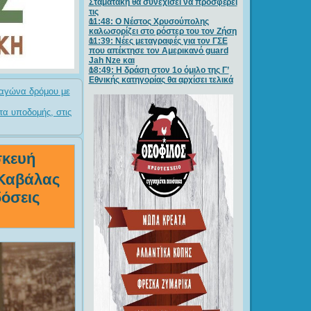
Σταματάκη θα συνεχίσει να προσφέρει
τις
11:48: Ο Νέστος Χρυσούπολης
καλωσορίζει στο ρόστερ του τον Ζήση
11:39: Νέες μεταγραφές για τον ΓΣE
που απέκτησε τον Αμερικανό guard
Jah Nze και
18:49: Η δράση στον 1ο όμιλο της Γ’
Εθνικής κατηγορίας θα αρχίσει τελικά
 αγώνα δρόμου με
τα υποδομής, στις
σκευή
 Καβάλας
όσεις