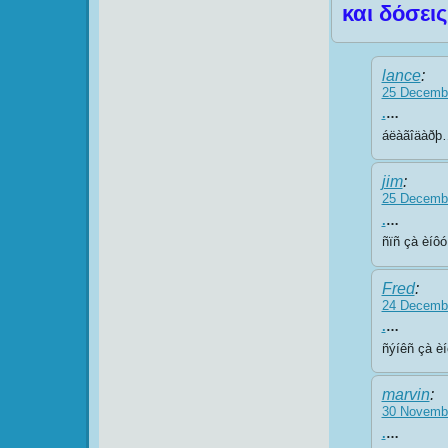
και δόσεις
lance
:
25 Decembe
.
…
áëàãîäàðþ
jim
:
25 Decembe
.
…
ñïñ çà èíô
Fred
:
24 Decembe
.
…
ñýíêñ çà è
marvin
:
30 Novembe
.
…