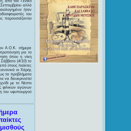
η, από τον Γενικό
 Σεπτεμβρίου αλλά
καιολογημένα ήταν
οδοσφαιριστές του
ς παρουσιάζονται
ου Α.Ο.Κ. σήμερα
 προπόνηση για το
ννηση όπου η νίκη
 Σάββατο (4/10) το
επό στους παίκτες
κανονικά οι Χάρης
ρως τα προβλήματα
α να διευκρινιστεί
χνίδι με το Νέστο
ής φιλικών αγώνων
ση του υφυπουργού
σήμερα
παίκτες
μισθούς