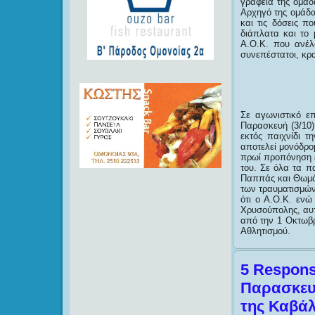
γραφεία της ομάδ
Αρχηγό της ομάδα
και τις δόσεις π
διάπλατα και το 
Α.Ο.Κ. που ανέλ
συνεπέστατοι, κρ
Σε αγωνιστικό ε
Παρασκευή (3/10
εκτός παιχνίδι τ
αποτελεί μονόδρο
πρωί προπόνηση ε
του. Σε όλα τα π
Παππάς και Θωμάς
των τραυματισμών 
ότι ο Α.Ο.Κ. ενώ
Χρυσούπολης, αυτ
από την 1 Οκτωβρ
Αθλητισμού.
5 Respons
Παρασκευή
της Καβά