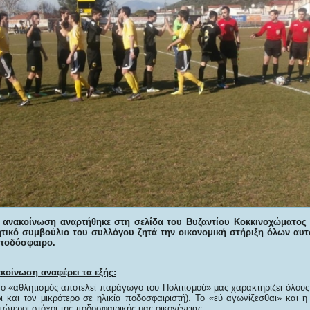
ή ανακοίνωση αναρτήθηκε στη σελίδα του Βυζαντίου Κοκκινοχώματο
ητικό συμβούλιο του συλλόγου ζητά την οικονομική στήριξη όλων α
 ποδόσφαιρο.
ακοίνωση αναφέρει τα εξής:
 ο «αθλητισμός αποτελεί παράγωγο του Πολιτισμού» μας χαρακτηρίζει όλους
ι και τον μικρότερο σε ηλικία ποδοσφαιριστή). Το «εύ αγωνίζεσθαι» και η
ώτεροι στόχοι της ποδοσφαιρικής μας οικογένειας.