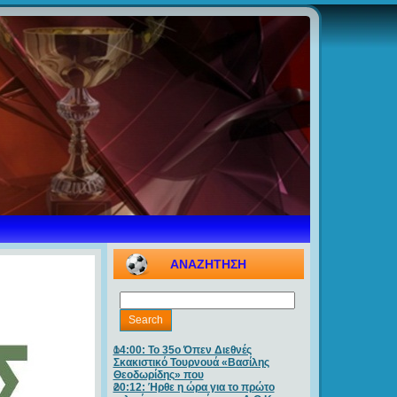
ΑΝΑΖΗΤΗΣΗ
14:00: Το 35ο Όπεν Διεθνές
Σκακιστικό Τουρνουά «Βασίλης
Θεοδωρίδης» που
20:12: Ήρθε η ώρα για το πρώτο