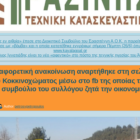
 εν αιθρία» έπεσε στο Διοικητικό Συμβούλιο του Ερασιτέχνη Α.Ο.Κ. η παραί
σε ως «βόμβα» και η οποία κατατέθηκε εγγράφως σήμερα Πέμπτη (26/6) όπ
www.kavalagoal.gr
λιος Ιγνατιάδης είναι το νέο «αφεντικό» στο πόστο της τεχνικής ηγεσίας του
ιαφορετική ανακοίνωση αναρτήθηκε στη σε
 Κοκκινοχώματος μέσω στο fb της οποίας 
ό συμβούλιο του συλλόγου ζητά την οικονομ
Author
petrosvpetropoulos