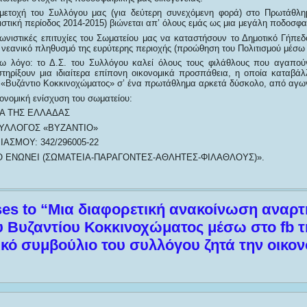
μμετοχή του Συλλόγου μας (για δεύτερη συνεχόμενη φορά) στο Πρωτάθλη
στική περίοδος 2014-2015) βιώνεται απ’ όλους εμάς ως μια μεγάλη ποδοσφαι
γωνιστικές επιτυχίες του Σωματείου μας να καταστήσουν το Δημοτικό Γήπε
ο νεανικό πληθυσμό της ευρύτερης περιοχής (προώθηση του Πολιτισμού μέσω 
ω λόγο: το Δ.Σ. του Συλλόγου καλεί όλους τους φιλάθλους που αγαπούν
τηρίξουν μια ιδιαίτερα επίπονη οικονομικά προσπάθεια, η οποία καταβάλ
. «Βυζάντιο Κοκκινοχώματος» σ’ ένα πρωτάθλημα αρκετά δύσκολο, από αγων
κονομική ενίσχυση του σωματείου:
Α ΤΗΣ ΕΛΛΑΔΑΣ
ΥΛΛΟΓΟΣ «ΒΥΖΑΝΤΙΟ»
ΑΣΜΟΥ: 342/296005-22
 ΕΝΩΝΕΙ (ΣΩΜΑΤΕΙΑ-ΠΑΡΑΓΟΝΤΕΣ-ΑΘΛΗΤΕΣ-ΦΙΛΑΘΛΟΥΣ)».
es to “Μια διαφορετική ανακοίνωση αναρτ
υ Βυζαντίου Κοκκινοχώματος μέσω στο fb τ
τικό συμβούλιο του συλλόγου ζητά την οικον