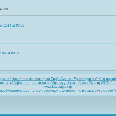
 èíôó!!…
r 2014 at 03:09
2014 at 09:54
 εν αιθρία» έπεσε στο Διοικητικό Συμβούλιο του Ερασιτέχνη Α.Ο.Κ. η παραί
σε ως «βόμβα» και η οποία κατατέθηκε εγγράφως σήμερα Πέμπτη (26/6) όπ
www.kavalagoal.gr
λιος Ιγνατιάδης είναι το νέο «αφεντικό» στο πόστο της τεχνικής ηγεσίας του