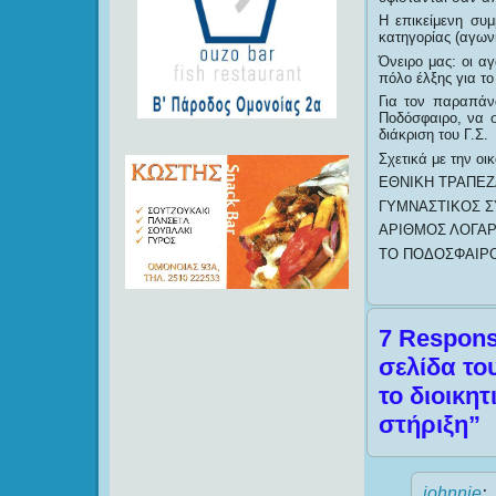
Η επικείμενη συ
κατηγορίας (αγωνι
Όνειρο μας: οι α
πόλο έλξης για τ
Για τον παραπάν
Ποδόσφαιρο, να σ
διάκριση του Γ.Σ
Σχετικά με την οι
ΕΘΝΙΚΗ ΤΡΑΠΕΖ
ΓΥΜΝΑΣΤΙΚΟΣ Σ
ΑΡΙΘΜΟΣ ΛΟΓΑΡΙ
ΤΟ ΠΟΔΟΣΦΑΙΡΟ
7 Respons
σελίδα το
το διοικη
στήριξη”
johnnie
: