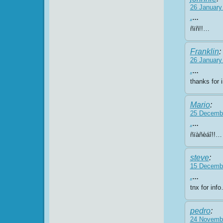
26 January
.
…
ñïñ!!…
Franklin
:
26 January
.
…
thanks for 
Mario
:
25 Decembe
.
…
ñïàñèáî!!…
steve
:
15 Decembe
.
…
tnx for inf
pedro
:
24 Novembe