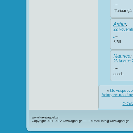
.
…
ñïàñèáî çà
Arthur
:
22 Novembe
.
…
ñïñ!!…
Maurice
:
26 August 
.
…
good….
«
Ως «κεραυνός
Δοίκησης που έπε
Ο Στέ
www.kavalagoal.gr
Copyright 2011-2012 kavalagoal.gr ------ e-mail: info@kavalagoal.gr