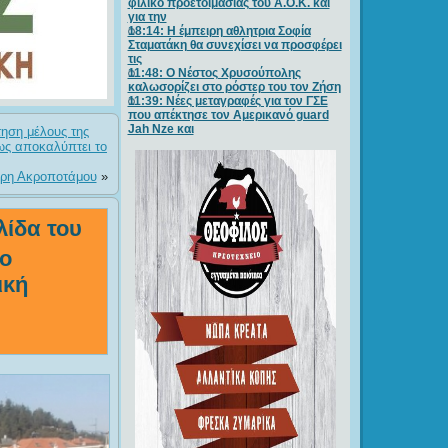
φιλικό προετοιμασίας του Α.Ο.Κ. και
για την
18:14: Η έμπειρη αθλητρια Σοφία
Σταματάκη θα συνεχίσει να προσφέρει
τις
11:48: Ο Νέστος Χρυσούπολης
καλωσορίζει στο ρόστερ του τον Ζήση
11:39: Νέες μεταγραφές για τον ΓΣE
που απέκτησε τον Αμερικανό guard
Jah Nze και
τηση μέλους της
ως αποκαλύπτει το
 Άρη Ακροποτάμου
»
λίδα του
το
ική