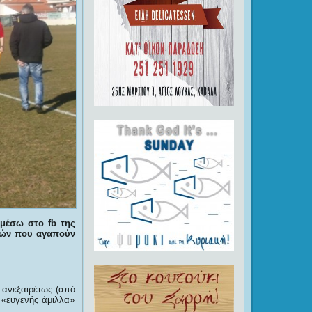
ς μέσω στο
fb
της
υτών που αγαπούν
 ανεξαιρέτως (από
 «ευγενής άμιλλα»