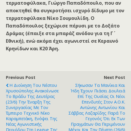
τερματοφύλακα, Γιώργο Παπαδόπουλο, που αν
αποκτηθεί θα συγκροτήσει ισχυρό δίδυμο με τον
τερματοφύλακα Νίκο Σουμουλίδη. Ο
Παπαδόπουλος ξεχώρισε πέρυσι με το Δοξάτο
Δράμας (έπαιξε στα μπαράζ ανόδου για τη Γ΄
Εθνική), ενώ ακόμα έχει αγωνιστεί σε Κεραυνό
Κρηνίδων και Κ20 Άρη.
Previous Post
Next Post
Η Διοίκηση Του Νέστου
Σήκωσαν Τα Μανίκια Και
Χρυσούπολης Ανακοίνωσε
Ήδη Έχουν Πιάσει Δουλειά
Το Βράδυ Της Δευτέρας
Επί Της Ουσίας Οι Νέοι
(23/6) Την Έναρξη Της
Επενδυτές Στον Α.Ο.Κ.
Συνεργασίας Με Τον
Αντώνης Αντωνίου Και
Έμπειρο Τεχνικό Νίκο
Σάββας Λαζαρίδης Παρά Το
Καραμπετάκη, Ενόψει Της
Γεγονός Ότι Εκ Των
Νέας Αγωνιστικής
Πραγμάτων Θα Περιμένουν
Περιόδου Στη League Της
Μέχρι Και Την Πέμπτη (26/6)