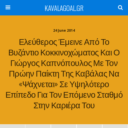
KAVALAGOAL.GR
24 June 2014
Ελεύθερος Έμεινε Από Το
Βυζάντιο Κοκκινοχώματος Και Ο
Γιώργος Καπνόπουλος Με Τον
Πρώην Παίκτη Της Καβάλας Να
«ψάχνεται» Σε Υψηλότερο
Επίπεδο Για Τον Επόμενο Σταθμό
Στην Καριέρα Του