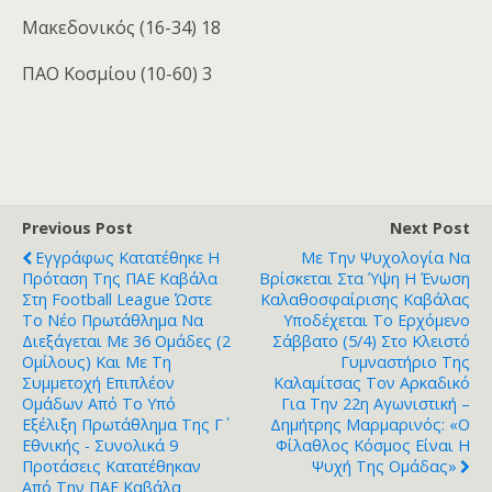
Μακεδονικός (16-34) 18
ΠΑΟ Κοσμίου (10-60) 3
Previous Post
Next Post
Εγγράφως Κατατέθηκε Η
Με Την Ψυχολογία Να
Πρόταση Της ΠΑΕ Καβάλα
Βρίσκεται Στα Ύψη Η Ένωση
Στη Football League Ώστε
Καλαθοσφαίρισης Καβάλας
Το Νέο Πρωτάθλημα Να
Υποδέχεται Το Ερχόμενο
Διεξάγεται Με 36 Ομάδες (2
Σάββατο (5/4) Στο Κλειστό
Ομίλους) Και Με Τη
Γυμναστήριο Της
Συμμετοχή Επιπλέον
Καλαμίτσας Τον Αρκαδικό
Ομάδων Από Το Υπό
Για Την 22η Αγωνιστική –
Εξέλιξη Πρωτάθλημα Της Γ΄
Δημήτρης Μαρμαρινός: «Ο
Εθνικής - Συνολικά 9
Φίλαθλος Κόσμος Είναι Η
Προτάσεις Κατατέθηκαν
Ψυχή Της Ομάδας»
Από Την ΠΑΕ Καβάλα