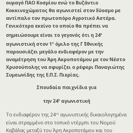
ουραγό ΠΑΟ Κοσμίου ενώ το Βυζάντιο
Κοκκινοχώματος θα αγωνιστεί στον Εύοσμο με
αντίπαλο τον πρωτοπόρο Αγροτικό Αστέρα.
Γενικότερα εκείνο το οποίο θα πρέπει να
η
σημειώσουμε είναι το γεγονός ότι η 24
ο
αγωνιστική στον 1
όμιλο της Γ΄ Εθνικής
παρουσιάζει μεγάλο ενδιαφέρον με την
αναμέτρηση του Άρη Ακροποτάμου με τον Νέστο
Χρυσούπολης να σφυρίζει ο ρέφερι Παναγιώτης
Συμεωνίδης της Ε.Π.Σ. Πιερίας.
Σπουδαία παιχνίδια για
η
την 24
αγωνιστική
ης
Το ενδιαφέρον της 24
αγωνιστικής δικαιολογημένα
είναι στραμμένο στο τοπικό ντέρμπι του Νομού
Καβάλας μεταξύ του Άρη Ακροποτάμου και του