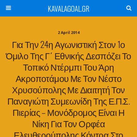
KAVALAGOAL.GR
2 April 2014
Για Την 24η Αγωνιστική Στον 1ο
Όμιλο Της Γ΄ Εθνικής Δεσπόζει Το
Τοπικό Ντέρμπι Του Άρη
Ακροποτάμου Με Τον Νέστο
Χρυσούπολης Με Διαιτητή Τον
Παναγιώτη Συμεωνίδη Της Ε.Π.Σ.
Πιερίας – Μονόδρομος Είναι Η
Νίκη Για Τον Ορφέα
Ελευθερούπολης Κόντρα Στο