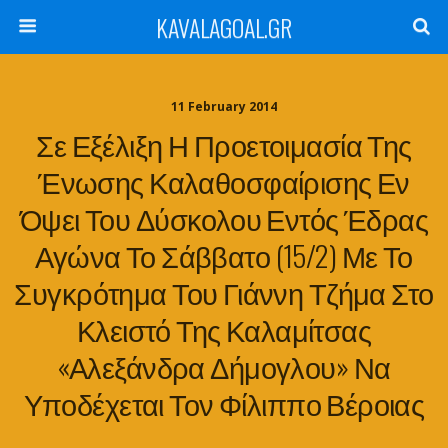
KAVALAGOAL.GR
11 February 2014
Σε Εξέλιξη Η Προετοιμασία Της
Ένωσης Καλαθοσφαίρισης Εν
Όψει Του Δύσκολου Εντός Έδρας
Αγώνα Το Σάββατο (15/2) Με Το
Συγκρότημα Του Γιάννη Τζήμα Στο
Κλειστό Της Καλαμίτσας
«Αλεξάνδρα Δήμογλου» Να
Υποδέχεται Τον Φίλιππο Βέροιας