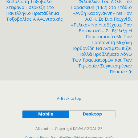
Καβαλιώτη Τοξοβόλο
Φιλάθλων Του Α.Ο.Κ. Την
Στέφανο Τσερκέζη Στο
Παρασκευή (14/2) Στο Στάδιο
Πανελλήνιο Πρωτάθλημα
«Ανθή Καραγιάννη» Με Τον
Τοξοβολίας Α΄ Αγωνιστικής
Α.Ο.Κ. Σε Ένα Παιχνίδι
«τελικό» Να Υποδέχεται Τον
Βατανιακό – Σε Εξέλιξη Η
Προετοιμασία Με Τον
Προπονητή Μιχάλη
Ιορδανίδη Να Αντιμετωπίζει
Πολλά Προβλήματα Λόγω
Των Τραυματισμών Και Των
Τιμωριών Συγκεκριμένων
Παικτών
Back to top
Mobile
Desktop
All content Copyright KAVALAGOAL.GR
Featuring Recent Posts WordPress Widget development by YD