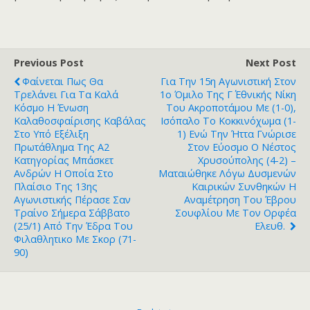
Previous Post
Next Post
Φαίνεται Πως Θα
Για Την 15η Αγωνιστική Στον
Τρελάνει Για Τα Καλά
1ο Όμιλο Της Γ΄ Εθνικής Νίκη
Κόσμο Η Ένωση
Του Ακροποτάμου Με (1-0),
Καλαθοσφαίρισης Καβάλας
Ισόπαλο Το Κοκκινόχωμα (1-
Στο Υπό Εξέλιξη
1) Ενώ Την Ήττα Γνώρισε
Πρωτάθλημα Της Α2
Στον Εύοσμο Ο Νέστος
Κατηγορίας Μπάσκετ
Χρυσούπολης (4-2) –
Ανδρών Η Οποία Στο
Ματαιώθηκε Λόγω Δυσμενών
Πλαίσιο Της 13ης
Καιρικών Συνθηκών Η
Αγωνιστικής Πέρασε Σαν
Αναμέτρηση Του Έβρου
Τραίνο Σήμερα Σάββατο
Σουφλίου Με Τον Ορφέα
(25/1) Από Την Έδρα Του
Ελευθ.
Φιλαθλητικο Με Σκορ (71-
90)