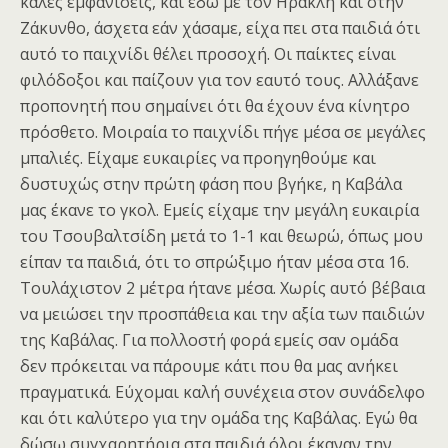
καλές εμφανίσεις, και εδώ με τον Ηρακλή και στην
Ζάκυνθο, άσχετα εάν χάσαμε, είχα πει στα παιδιά ότι
αυτό το παιχνίδι θέλει προσοχή. Οι παίκτες είναι
φιλόδοξοι και παίζουν για τον εαυτό τους. Αλλάξανε
προπονητή που σημαίνει ότι θα έχουν ένα κίνητρο
πρόσθετο. Μοιραία το παιχνίδι πήγε μέσα σε μεγάλες
μπαλιές. Είχαμε ευκαιρίες να προηγηθούμε και
δυστυχώς στην πρώτη φάση που βγήκε, η Καβάλα
μας έκανε το γκολ. Εμείς είχαμε την μεγάλη ευκαιρία
του Τσουβαλτσίδη μετά το 1-1 και θεωρώ, όπως μου
είπαν τα παιδιά, ότι το σπρώξιμο ήταν μέσα στα 16.
Τουλάχιστον 2 μέτρα ήτανε μέσα. Χωρίς αυτό βέβαια
να μειώσει την προσπάθεια και την αξία των παιδιών
της Καβάλας. Για πολλοστή φορά εμείς σαν ομάδα
δεν πρόκειται να πάρουμε κάτι που θα μας ανήκει
πραγματικά. Εύχομαι καλή συνέχεια στον συνάδελφο
και ότι καλύτερο για την ομάδα της Καβάλας. Εγώ θα
δώσω συγχαρητήρια στα παιδιά όλοι έκαναν την