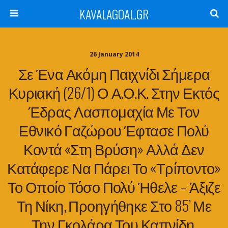
KAVALAGOAL.GR
26 January 2014
Σε Ένα Ακόμη Παιχνίδι Σήμερα
Κυριακή (26/1) Ο Α.Ο.Κ. Στην Εκτός
Έδρας Λασπομαχία Με Τον
Εθνικό Γαζώρου Έφτασε Πολύ
Κοντά «στη Βρύση» Αλλά Δεν
Κατάφερε Να Πάρει Το «τρίποντο»
Το Οποίο Τόσο Πολύ Ήθελε – Άξιζε
Τη Νίκη, Προηγήθηκε Στο 85’ Με
Την Γκολάρα Του Καπνίδη,