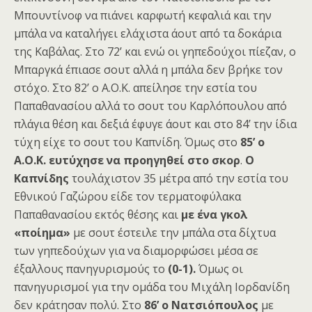
Μπουντίνοφ να πιάνει καρφωτή κεφαλιά και την
μπάλα να καταλήγει ελάχιστα άουτ από τα δοκάρια
της Καβάλας. Στο 72’ και ενώ οι γηπεδούχοι πίεζαν, ο
Μπαργκά έπιασε σουτ αλλά η μπάλα δεν βρήκε τον
στόχο. Στο 82’ ο Α.Ο.Κ. απείλησε την εστία του
Παπαθανασίου αλλά το σουτ του Καρλόπουλου από
πλάγια θέση και δεξιά έφυγε άουτ και στο 84’ την ίδια
τύχη είχε το σουτ του Καπνίδη. Όμως στο
85’
ο
Α.Ο.Κ. ευτύχησε να προηγηθεί στο σκορ
.
Ο
Καπνίδης
τουλάχιστον 35 μέτρα από την εστία του
Εθνικού Γαζώρου είδε τον τερματοφύλακα
Παπαθανασίου εκτός θέσης και
με ένα γκολ
«ποίημα»
με σουτ έστειλε την μπάλα στα δίχτυα
των γηπεδούχων για να διαμορφώσει μέσα σε
έξαλλους πανηγυρισμούς το
(0-1).
Όμως οι
πανηγυρισμοί για την ομάδα του Μιχάλη Ιορδανίδη
δεν κράτησαν πολύ. Στο
86’
ο Νατσιόπουλος
με