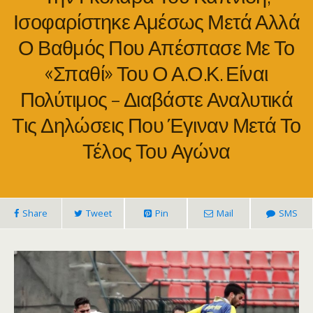
Ισοφαρίστηκε Αμέσως Μετά Αλλά
Ο Βαθμός Που Απέσπασε Με Το
«σπαθί» Του Ο Α.Ο.Κ. Είναι
Πολύτιμος – Διαβάστε Αναλυτικά
Τις Δηλώσεις Που Έγιναν Μετά Το
Τέλος Του Αγώνα
Share
Tweet
Pin
Mail
SMS