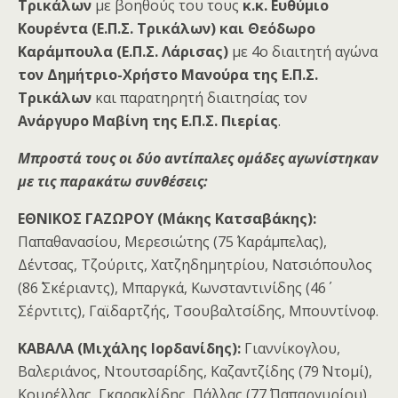
Τρικάλων
με βοηθούς του τους
κ.κ. Ευθύμιο
Κουρέντα (Ε.Π.Σ. Τρικάλων) και Θεόδωρο
Καράμπουλα (Ε.Π.Σ. Λάρισας)
με 4ο διαιτητή αγώνα
τον Δημήτριο-Χρήστο Μανούρα της Ε.Π.Σ.
Τρικάλων
και παρατηρητή διαιτησίας τον
Ανάργυρο Μαβίνη της Ε.Π.Σ. Πιερίας
.
Μπροστά τους οι δύο αντίπαλες ομάδες αγωνίστηκαν
με τις παρακάτω συνθέσεις:
ΕΘΝΙΚΟΣ ΓΑΖΩΡΟΥ (Μάκης Κατσαβάκης):
Παπαθανασίου, Μερεσιώτης (75΄ Καράμπελας),
Δέντσας, Τζούριτς, Χατζηδημητρίου, Νατσιόπουλος
(86΄ Σκέριαντς), Μπαργκά, Κωνσταντινίδης (46΄
Σέρντιτς), Γαϊδαρτζής, Τσουβαλτσίδης, Μπουντίνοφ.
ΚΑΒΑΛΑ (Μιχάλης Ιορδανίδης):
Γιαννίκογλου,
Βαλεριάνος, Ντουτσαρίδης, Καζαντζίδης (79΄ Ντομί),
Κουρέλλας, Γκαρακλίδης, Πάλλας (77΄ Παπαργυρίου),