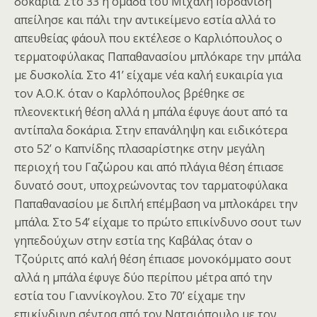
δοκάρια. Στο 33 η ομάδα του Μιχάλη Ιορδανίδη
απείλησε και πάλι την αντικείμενο εστία αλλά το
απευθείας φάουλ που εκτέλεσε ο Καρλιόπουλος ο
τερματοφύλακας Παπαθανασίου μπλόκαρε την μπάλα
με δυσκολία. Στο 41’ είχαμε νέα καλή ευκαιρία για
τον Α.Ο.Κ. όταν ο Καρλόπουλος βρέθηκε σε
πλεονεκτική θέση αλλά η μπάλα έφυγε άουτ από τα
αντίπαλα δοκάρια. Στην επανάληψη και ειδικότερα
στο 52’ ο Καπνίδης πλασαρίστηκε στην μεγάλη
περιοχή του Γαζώρου και από πλάγια θέση έπιασε
δυνατό σουτ, υποχρεώνοντας τον ταρματοφύλακα
Παπαθανασίου με διπλή επέμβαση να μπλοκάρει την
μπάλα. Στο 54’ είχαμε το πρώτο επικίνδυνο σουτ των
γηπεδούχων στην εστία της Καβάλας όταν ο
Τζούριτς από καλή θέση έπιασε μονοκόμματο σουτ
αλλά η μπάλα έφυγε δύο περίπου μέτρα από την
εστία του Γιαννίκογλου. Στο 70’ είχαμε την
επικίνδυνη σέντρα από τον Νατσιόπουλο με τον