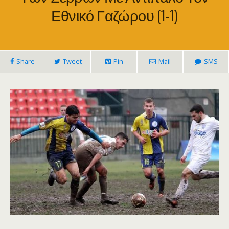
Εθνικό Γαζώρου (1-1)
Share
Tweet
Pin
Mail
SMS