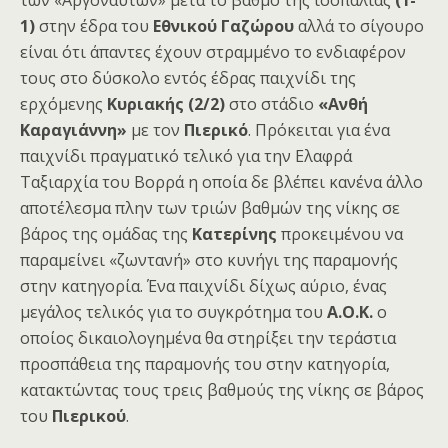
1)
στην έδρα του
Εθνικού Γαζώρου
αλλά το σίγουρο
είναι ότι άπαντες έχουν στραμμένο το ενδιαφέρον
τους στο δύσκολο εντός έδρας παιχνίδι της
ερχόμενης
Κυριακής (2/2)
στο στάδιο
«Ανθή
Καραγιάννη»
με τον
Πιερικό
. Πρόκειται για ένα
παιχνίδι πραγματικό τελικό για την Ελαφρά
Ταξιαρχία του Βορρά η οποία δε βλέπει κανένα άλλο
αποτέλεσμα πλην των τριών βαθμών της νίκης σε
βάρος της ομάδας της
Κατερίνης
προκειμένου να
παραμείνει «ζωντανή» στο κυνήγι της παραμονής
στην κατηγορία. Ένα παιχνίδι δίχως αύριο, ένας
μεγάλος τελικός για το συγκρότημα του
Α.Ο.Κ.
ο
οποίος δικαιολογημένα θα στηρίξει την τεράστια
προσπάθεια της παραμονής του στην κατηγορία,
κατακτώντας τους τρεις βαθμούς της νίκης σε βάρος
του
Πιερικού
.