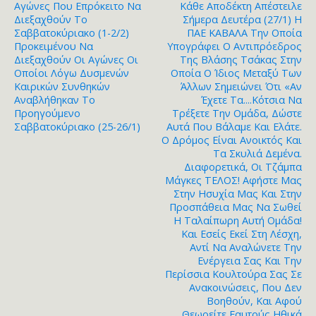
Αγώνες Που Επρόκειτο Να
Κάθε Αποδέκτη Απέστειλε
Διεξαχθούν Το
Σήμερα Δευτέρα (27/1) Η
Σαββατοκύριακο (1-2/2)
ΠΑΕ ΚΑΒΑΛΑ Την Οποία
Προκειμένου Να
Υπογράφει Ο Αντιπρόεδρος
Διεξαχθούν Οι Αγώνες Οι
Της Βλάσης Τσάκας Στην
Οποίοι Λόγω Δυσμενών
Οποία Ο Ίδιος Μεταξύ Των
Καιρικών Συνθηκών
Άλλων Σημειώνει Ότι «Αν
Αναβλήθηκαν Το
Έχετε Τα....κότσια Να
Προηγούμενο
Τρέξετε Την Ομάδα, Δώστε
Σαββατοκύριακο (25-26/1)
Αυτά Που Βάλαμε Και Ελάτε.
Ο Δρόμος Είναι Ανοικτός Και
Τα Σκυλιά Δεμένα.
Διαφορετικά, Οι Τζάμπα
Μάγκες ΤΕΛΟΣ! Αφήστε Μας
Στην Ησυχία Μας Και Στην
Προσπάθεια Μας Να Σωθεί
Η Ταλαίπωρη Αυτή Ομάδα!
Και Εσείς Εκεί Στη Λέσχη,
Αντί Να Αναλώνετε Την
Ενέργεια Σας Και Την
Περίσσια Κουλτούρα Σας Σε
Ανακοινώσεις, Που Δεν
Βοηθούν, Και Αφού
Θεωρείτε Εαυτούς Ηθικά