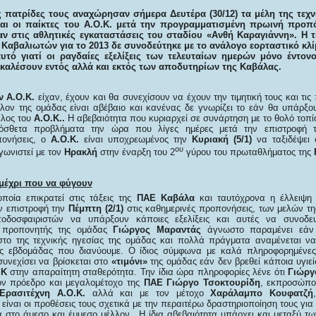
ρες πατρίδες τους αναχώρησαν σήμερα Δευτέρα (30/12) τα μέλη της τεχ
αι οι παίκτες του Α.Ο.Κ. μετά την προγραμματισμένη πρωινή προπ
 στις αθλητικές εγκαταστάσεις του σταδίου «Ανθή Καραγιάννη». Η τ
αβαλιωτών για το 2013 δε συνοδεύτηκε με το ανάλογο εορταστικό κλί
αυτό γιατί οι ραγδαίες εξελίξεις των τελευταίων ημερών μόνο έντο
αλέσουν εντός αλλά και εκτός των αποδυτηρίων της Καβάλας.
ν Α.Ο.Κ.
είχαν, έχουν και θα συνεχίσουν να έχουν την τιμητική τους και τις
λον της ομάδας είναι αβέβαιο και κανένας δε γνωρίζει το εάν θα υπάρξου
ελος του
Α.Ο.Κ..
Η αβεβαιότητα που κυριαρχεί σε συνάρτηση με το θολό τοπί
ρόσθετα προβλήματα την ώρα που λίγες ημέρες μετά την επιστροφή 
πονήσεις, ο
Α.Ο.Κ.
είναι υποχρεωμένος την
Κυριακή (5/1)
να ταξιδέψει
ου
ωνιστεί με τον
Ηρακλή
στην έναρξη του 2
γύρου του πρωταθλήματος της
μέχρι που να φύγουν
ποία επικρατεί στις τάξεις της
ΠΑΕ Καβάλα
και ταυτόχρονα η έλλειψη 
ην επιστροφή την
Πέμπτη (2/1)
στις καθημερινές προπονήσεις, των μελών της
οδοσφαιριστών να υπάρξουν κάποιες εξελίξεις και αυτές να συνοδε
 προπονητής της ομάδας
Γιώργος Μαραντάς
άγνωστο παραμένει εάν 
στο της τεχνικής ηγεσίας της ομάδας και πολλά πράγματα αναμένεται να
της εβδομάδας που διανύουμε. Ο ίδιος σύμφωνα με καλά πληροφορημένες
συνεχίσει να βρίσκεται στο
«τιμόνι»
της ομάδας εάν δεν βρεθεί κάποια υγιε
.Κ
στην απαραίτητη σταθερότητα. Την ίδια ώρα πληροφορίες λένε ότι
Γιώργ
ον πρόεδρο και μεγαλομέτοχο της
ΠΑΕ Γιώργο Τσοκτουρίδη
, εκπροσώπου
Ερασιτέχνη Α.Ο.Κ.
αλλά και με τον μέτοχο
Χαράλαμπο Κουφατζή
 είναι οι προθέσεις τους σχετικά με την περαιτέρω δραστηριοποίηση τους για
 στο άμεσο και έμμεσο μέλλον. Η ίδια αβεβαιότητα υπάρχει και μεταξύ τ