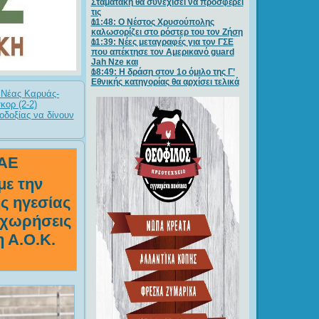
Σταματάκη θα συνεχίσει να προσφέρει
τις
11:48: Ο Νέστος Χρυσούπολης
καλωσορίζει στο ρόστερ του τον Ζήση
11:39: Νέες μεταγραφές για τον ΓΣE
που απέκτησε τον Αμερικανό guard
Jah Nze και
18:49: Η δράση στον 1ο όμιλο της Γ’
Εθνικής κατηγορίας θα αρχίσει τελικά
ς Νέας Καρυάς-
κορ (2-2)
οδοξίας να δίνουν
ΠΑΕ
με την
ς ηγεσίας
οχωρήσεις
 Α.Ο.Κ.