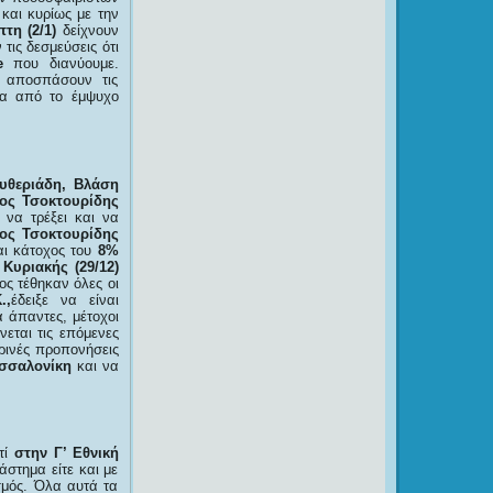
 και κυρίως με την
πτη (2/1)
δείχνουν
ις δεσμεύσεις ότι
e
που διανύουμε.
ν αποσπάσουν τις
σα από το έμψυχο
υθεριάδη, Βλάση
ος Τσοκτουρίδης
να τρέξει και να
ος Τσοκτουρίδης
αι κάτοχος του
8%
ς
Κυριακής (29/12)
ος τέθηκαν όλες οι
.,
έδειξε να είναι
α άπαντες, μέτοχοι
εται τις επόμενες
ρινές προπονήσεις
σσαλονίκη
και να
τί
στην Γ’
E
θνική
άστημα είτε και με
σμός. Όλα αυτά τα