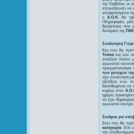
της Καβάλας οι οπ
απογοήτευση να ε
αποφασισμένοι πρ
ο
Α.Ο.Κ.
θα τρ
Πληροφορίες μά
δεσμεύσεις που 
δυναμικό της
ΠΑΕ
Συνάντηση Γιώργ
Και ενώ θα πρέπ
Τσάκα
και των υ
αναζητεί λύσεις
αγωνιστεί κανονι
πραγματοποίησε 
των μετοχών τη
είχε συνάντηση με
εξελίξεις ενώ 
διατεθειμένος να 
κυρίως στον
Α.Ο.
ημέρες προκειμέν
να έχει δημιουργ
αγωνιστεί κόντρα
Σενάρια για υπο
Εκεί που θα πρέπ
κατηγορία
. Είτε
την αποδυνάμωση 