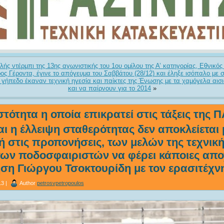
λής ντέρμπι της 13ης αγωνιστικής του 1ου ομίλου της Α’ κατηγορίας, Εθνικό
ς Γέροντα, έγινε το απόγευμα του Σαββάτου (28/12) και έληξε ισόπαλο με σ
γήπεδο έκαναν τεχνική ηγεσία και παίκτες της Ένωσης με τα χαμόγελα αισι
και να παίρνουν για το 2014
»
τότητα η οποία επικρατεί στις τάξεις της 
ι η έλλειψη σταθερότητας δεν αποκλείεται 
 στις προπονήσεις, των μελών της τεχνική
 των ποδοσφαιριστών να φέρει κάποιες απ
ση Γιώργου Τσοκτουρίδη με τον ερασιτέχνη
3 |
Author
petrosvpetropoulos