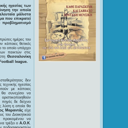
νικής ηγεσίας των
όνηση την οποία
ελευταία μάλιστα
μα που επικρατεί
νο προβληματισμό
 πρώτες ημέρες του
ν κάποιες θετικές
ο το οποίο υπάρχει
των παικτών στις
 στη
Θεσσαλονίκη
Football
league
.
σταθερότητας δεν
 τεχνικής ηγεσίας
υτούν με κάποιες
θα συνεχίσει να
 οριστικοποιηθούν
 πηγές δε δείχνει
ίς λύση η οποία θα
ος Μαραντάς
είχε
ς του Διοικητικού
, προκειμένου να
 να τρέξει ο
Α.Ο.Κ
.
ων ποδοσφαιριστών