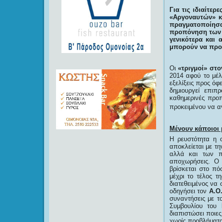
Για τις ιδιαίτε
«Αργοναυτών» κ
πραγματοποίησαν
προπόνηση των Κ
γενικότερα και 
μπορούν να προκ
Οι
«τριγμοί» στο
2014 αφού το μέλ
εξελίξεις προς όφ
δημιουργεί επιπ
καθημερινές προ
προκειμένου να αγ
Μένουν κάποιοι 
Η ρευστότητα η ο
αποκλείεται με τ
αλλά και των π
αποχωρήσεις. Ο
βρίσκεται στο πό
μέχρι το τέλος 
διατεθειμένος να 
οδηγήσει τον
Α.Ο
συναντήσεις με τ
Συμβουλίου του
διαπιστώσει ποιες
χωρίς προβλήματα