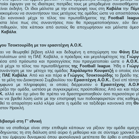
οίοι έφυγαν για τις ιδιαίτερες πατρίδες τους με μπερδεμένα συναισθήματα
ίναι έκδηλη. Οι ίδιοι μάλιστα με την επιστροφή τους στη
Καβάλα
την
Πέμ
οκειμένου να συναντήσουν τους μετόχους της ομάδας ώστε να αποσπάσουν τ
έξει κανονικά μέχρι το τέλος του πρωταθλήματος της
Football
leagu
λιστα λένε πως στις συναντήσεις που θα πραγματοποιήσουν, εάν δε
επιθυμούν, τότε κάποιοι από αυτούς θα αποχωρήσουν και μάλιστα άμε
 Καβάλα
.
ου Τσοκτουρίδη με τον ερασιτέχνη Α.Ο.Κ.
ει να θεωρηθεί βέβαιη αλλά και δεδομένη η αποχώρηση του
Φάνη Ελε
πολοίπων από τη ΠΑΕ Καβάλα, ο πρόεδρος και μεγαλομέτοχος της
Γιώργ
 μέσα από πρόσωπα και προσεγγίσεις που πραγματοποίει ώστε ο
Α.Ο.Κ.
κά μέχρι το τέλος του πρωταθλήματος
της
Football league
. Ήδη ο
Γιώργ
συνάντηση με τον μέτοχο της ομάδας
Χαράλαμπο Κουφατζή
ο οποίος είν
ς ΠΑΕ Καβάλα
. Από κει και πέρα
ο Γιώργος Τσοκτουρίδης
το βράδυ τη
 τα μέλη του Διοικητικού Συμβουλίου του
Ερασιτέχνη Α.Ο.Κ..
Εκεί επί τάπητ
σύμφωνα με πληροφορίες οι οποίες διέρρευσαν ο
Ερασιτέχνης Α.Ο.Κ
τρέξει την ομάδα, ωστόσο με συγκεκριμένες προϋποθέσεις. Από κει και πέρ
Κ.
αλλά και όχι μόνο θα πρέπει να δραστηριοποιηθούν όσο περισσότερο γίν
ου να βρεθεί λύση ώστε με την επιστροφή των ποδοσφαιριστών στις καθημε
ηθεί το απαραίτητο καλό κλίμα ώστε η ομάδα να ταξιδέψει κανονικά στη
Θε
 στον Ηρακλή.
βιβασμό στη Γ’ εθνική
ει να σταθούμε είναι στην επιθυμία κάποιων να ρίξουν την ομάδα αμαχη
 οδηγώντας τη στη διάλυση από αύριο ή μεθαύριο και σε σύντομο χρονικό δι
του έμψυχου δυναμικού όπου φυσιολογικά μετέπειτα θα έρθει ο υποβιβα