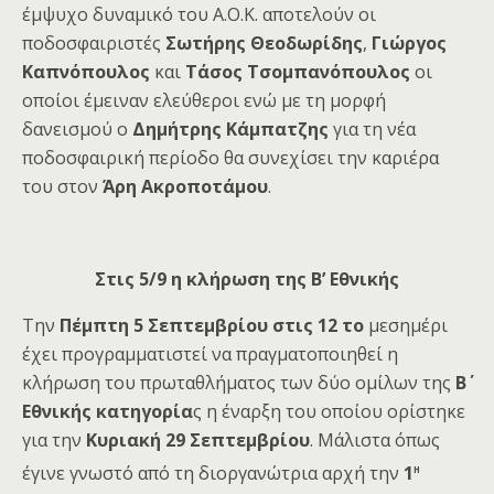
έμψυχο δυναμικό του Α.Ο.Κ. αποτελούν οι
ποδοσφαιριστές
Σωτήρης Θεοδωρίδης
,
Γιώργος
Καπνόπουλος
και
Τάσος Τσομπανόπουλος
οι
οποίοι έμειναν ελεύθεροι ενώ με τη μορφή
δανεισμού ο
Δημήτρης Κάμπατζης
για τη νέα
ποδοσφαιρική περίοδο θα συνεχίσει την καριέρα
του στον
Άρη Ακροποτάμου
.
Στις 5/9 η κλήρωση της Β’ Εθνικής
Την
Πέμπτη 5 Σεπτεμβρίου στις 12 το
μεσημέρι
έχει προγραμματιστεί να πραγματοποιηθεί η
κλήρωση του πρωταθλήματος των δύο ομίλων της
Β΄
Εθνικής κατηγορία
ς η έναρξη του οποίου ορίστηκε
για την
Κυριακή 29 Σεπτεμβρίου
. Μάλιστα όπως
η
έγινε γνωστό από τη διοργανώτρια αρχή την
1