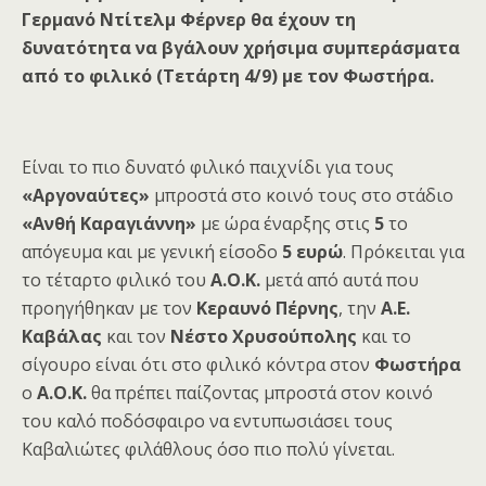
Γερμανό Ντίτελμ Φέρνερ θα έχουν τη
δυνατότητα να βγάλουν χρήσιμα συμπεράσματα
από το φιλικό (Τετάρτη 4/9) με τον Φωστήρα.
Είναι το πιο δυνατό φιλικό παιχνίδι για τους
«Αργοναύτες»
μπροστά στο κοινό τους στο στάδιο
«Ανθή Καραγιάννη»
με ώρα έναρξης στις
5
το
απόγευμα και με γενική είσοδο
5 ευρώ
. Πρόκειται για
το τέταρτο φιλικό του
Α.Ο.Κ.
μετά από αυτά που
προηγήθηκαν με τον
Κεραυνό Πέρνης
, την
Α.Ε.
Καβάλας
και τον
Νέστο Χρυσούπολης
και το
σίγουρο είναι ότι στο φιλικό κόντρα στον
Φωστήρα
ο
Α.Ο.Κ.
θα πρέπει παίζοντας μπροστά στον κοινό
του καλό ποδόσφαιρο να εντυπωσιάσει τους
Καβαλιώτες φιλάθλους όσο πιο πολύ γίνεται.