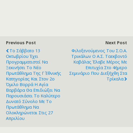
Previous Post
Next Post
Το Σάββατο 13
Φιλοξενούμενος Του Σ.Ο.Α.
Οκτωβρίου Έχει
Τρικάλων Ο Α.Σ. Ταεκβοντό
Προγραμματιστεί Να
Καβάλας Έλαβε Μέρος Με
Ξεκινήσει Το Νέο
Επιτυχία Στο 4ήμερο
Πρωτάθλημα Της Γ΄ Εθνικής
Σεμινάριο Που Διεξήχθη Στα
Κατηγορίας Και Στον 2ο
Τρίκαλα
Όμιλο Βορρά Η Αγία
Βαρβάρα Θα Επιδιώξει Να
Παρουσιάσει Το Καλύτερο
Δυνατό Σύνολο Με Το
Πρωτάθλημα Να
Ολοκληρώνεται Στις 27
Απριλίου