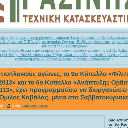
την πρόκριση στη μάχη ρίχνονται αύριο οι 4 εκπρόσωποι του Καβαλιώτικου ε
 1ο όμιλο της Γ΄ Εθνικής κατηγορίας Ορφέας, Βυζάντιο, Ακροπόταμος και Νέ
του κυπέλλου ερασιτεχνών
και πλούσιο θέαμα στην έναρξη των νέων πρωταθλημάτων της Ε.Π.Σ. Καβά
(14-15/9) – Δεν έλειψαν οι εκπλήξεις αλλά οι ομάδες μπήκαν “ορεξάτες” – 
αποτελέσματα, οι βαθμολογίες και η επόμενη αγωνιστική
»
στιοπλοϊκούς αγώνες, το 9ο Κύπελλο «Φίλι
013» και το 6ο Κύπελλο «Ανάπτυξης Optim
13», έχει προγραμματίσει να διοργανώσει
Όμιλος Καβάλας, μέσα στο Σαββατοκύριακο
13 |
Author
petrosvpetropoulos
Δύο ιστιο
το 9ο Κύπ