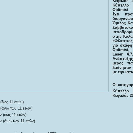
Κεφαλάς 2
Κύπελλο
Optimist-
έχει προ
διοργανώ
Όμιλος Κα
Σαββατοκύρ
ιστιοδρομί
στην Καλα
«Φίλιππος
για σκάφη
Optimist,
Laser 4.
Ανάπτυξ
μέρος πα
ξεκίνησαν
με την ιστ
Οι κατηγορί
Κύπελλ
Κεφαλάς 2
(έως 11 ετών)
 (άνω των 11 ετών)
ν (έως 11 ετών)
ν (άνω των 11 ετών)