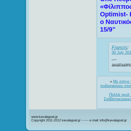
«Φίλιππος
Optimist-
ο Ναυτικό
15/9”
Francis
:
30 July 201
.
…
áëàãîäàðñ
«
Με στόχο 
ποδοσφαίρου στον
Πολλά γκολ 
Σαββατοκύριακο 
www.kavalagoal.gr
Copyright 2011-2012 kavalagoal.gr ------ e-mail: info@kavalagoal.gr