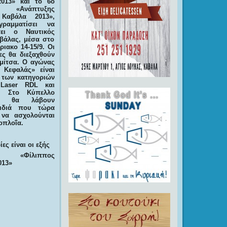
013» και το 6ο
 «Ανάπτυξης
 Καβάλα 2013»,
γραμματίσει να
σει ο Ναυτικός
βάλας, μέσα στο
ιακο 14-15/9. Οι
ες θα διεξαχθούν
μίτσα. Ο αγώνας
 Κεφαλάς» είναι
 των κατηγοριών
 Laser RDL και
7. Στο Κύπελλο
ης θα λάβουν
ιδιά που τώρα
 να ασχολούνται
ιοπλοΐα.
ες είναι οι εξής
ο «Φίλιππος
013»