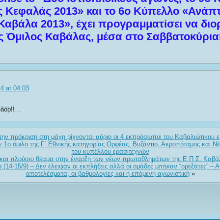
 Κεφαλάς 2013» και το 6ο Κύπελλο «Ανάπ
 Καβάλα 2013», έχει προγραμματίσει να δι
ς Όμιλος Καβάλας, μέσα στο Σαββατοκύρια
4 at 04:03
òâóþ!!…
την πρόκριση στη μάχη ρίχνονται αύριο οι 4 εκπρόσωποι του Καβαλιώτικου ε
 1ο όμιλο της Γ΄ Εθνικής κατηγορίας Ορφέας, Βυζάντιο, Ακροπόταμος και Νέ
του κυπέλλου ερασιτεχνών
και πλούσιο θέαμα στην έναρξη των νέων πρωταθλημάτων της Ε.Π.Σ. Καβά
(14-15/9) – Δεν έλειψαν οι εκπλήξεις αλλά οι ομάδες μπήκαν “ορεξάτες” – 
αποτελέσματα, οι βαθμολογίες και η επόμενη αγωνιστική
»