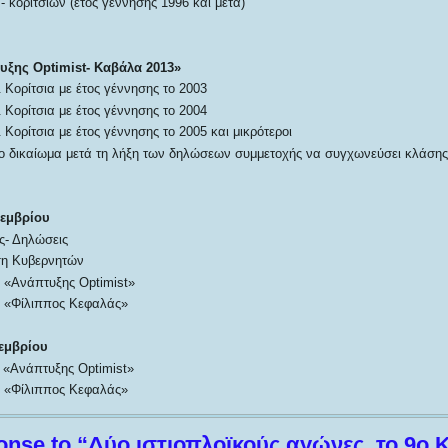
- κοριτσιών (έτος γέννησης 1996 και μετά)
ξης Optimist- Καβάλα 2013»
 Κορίτσια με έτος γέννησης το 2003
 Κορίτσια με έτος γέννησης το 2004
 Κορίτσια με έτος γέννησης το 2005 και μικρότεροι
το δικαίωμα μετά τη λήξη των δηλώσεων συμμετοχής να συγχωνεύσει κλάσης
εμβρίου
ις- Δηλώσεις
ση Κυβερνητών
ς «Ανάπτυξης Optimist»
ες «Φίλιππος Κεφαλάς»
εμβρίου
ς «Ανάπτυξης Optimist»
ες «Φίλιππος Κεφαλάς»
nse to “Δύο ιστιοπλοϊκούς αγώνες, το 9ο