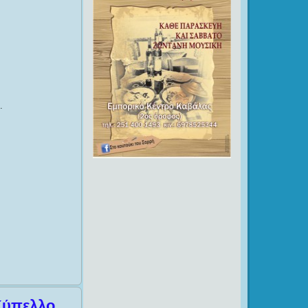
.
 Κύπελλο