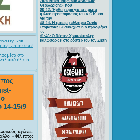
Σκακιστικό Τουρνουά «Βασίλης
Θεοδωρίδης» που
20:12: Ήρθε η ώρα για το πρώτο
φιλικό προετοιμασίας του Α.Ο.Κ. και
για την
18:14: Η έμπειρη αθλητρια Σοφία
Σταματάκη θα συνεχίσει να προσφέρει
τις
11:48: Ο Νέστος Χρυσούπολης
καλωσορίζει στο ρόστερ του τον Ζήση
ρασιτεχνικού
στος, για το θεσμό
λας μέσα στο
Αναλυτικά όλα τα
ππος
ist-
 ο
 14-15/9
πλοϊκούς αγώνες,
ελλο «Φίλιππος