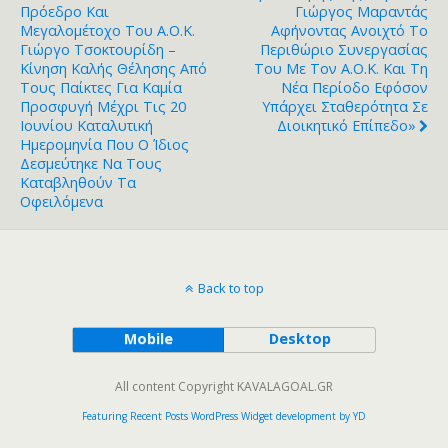
Πρόεδρο Και
Γιώργος Μαραντάς
Μεγαλομέτοχο Του Α.Ο.Κ.
Αφήνοντας Ανοιχτό Το
Γιώργο Τσοκτουρίδη –
Περιθώριο Συνεργασίας
Κίνηση Καλής Θέλησης Από
Του Με Τον Α.Ο.Κ. Και Τη
Τους Παίκτες Για Καμία
Νέα Περίοδο Εφόσον
Προσφυγή Μέχρι Τις 20
Υπάρχει Σταθερότητα Σε
Ιουνίου Καταλυτική
Διοικητικό Επίπεδο»
Ημερομηνία Που Ο Ίδιος
Δεσμεύτηκε Να Τους
Καταβληθούν Τα
Οφειλόμενα
Back to top
Mobile
Desktop
All content Copyright KAVALAGOAL.GR
Featuring Recent Posts WordPress Widget development by YD