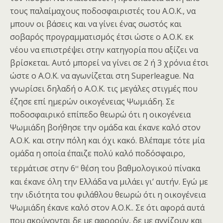
τους παλαίμαχους ποδοσφαιριστές του Α.Ο.Κ., να
μπουν οι βάσεις και να γίνει ένας σωστός και
σοβαρός προγραμματισμός έτσι ώστε ο Α.Ο.Κ. εκ
νέου να επιστρέψει στην κατηγορία που αξίζει να
βρίσκεται. Αυτό μπορεί να γίνει σε 2 ή 3 χρόνια έτσι
ώστε ο Α.Ο.Κ. να αγωνίζεται στη Superleague. Να
γνωρίσει δηλαδή ο Α.Ο.Κ. τις μεγάλες στιγμές που
έζησε επί ημερών οικογένειας Ψωμιάδη. Σε
ποδοσφαιρικό επίπεδο θεωρώ ότι η οικογένεια
Ψωμιάδη βοήθησε την ομάδα και έκανε καλό στον
Α.Ο.Κ. και στην πόλη και όχι κακό. Βλέπαμε τότε μία
ομάδα η οποία έπαιζε πολύ καλό ποδόσφαιρο,
η
τερμάτισε στην 6
θέση του βαθμολογικού πίνακα
και έκανε όλη την Ελλάδα να μιλάει γι’ αυτήν. Εγώ με
την ιδιότητα του φιλάθλου θεωρώ ότι η οικογένεια
Ψωμιάδη έκανε καλό στον Α.Ο.Κ.. Σε ότι αφορά αυτά
που ακούγονται δε με αφορούν, δε με αγγίζουν και