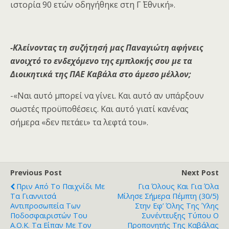
ιστορία 90 ετών οδηγήθηκε στη Γ΄ Εθνική».
-Κλείνοντας τη συζήτησή μας Παναγιώτη αφήνεις
ανοιχτό το ενδεχόμενο της εμπλοκής σου με τα
Διοικητικά της ΠΑΕ Καβάλα στο άμεσο μέλλον;
-«Ναι αυτό μπορεί να γίνει. Και αυτό αν υπάρξουν
σωστές προϋποθέσεις. Και αυτό γιατί κανένας
σήμερα «δεν πετάει» τα λεφτά του».
Previous Post
Next Post
Πριν Από Το Παιχνίδι Με
Για Όλους Και Για Όλα
Τα Γιαννιτσά
Μίλησε Σήμερα Πέμπτη (30/5)
Αντιπροσωπεία Των
Στην Εφ’ Όλης Της Ύλης
Ποδοσφαιριστών Του
Συνέντευξης Τύπου Ο
Α.Ο.Κ. Τα Είπαν Με Τον
Προπονητής Της Καβάλας