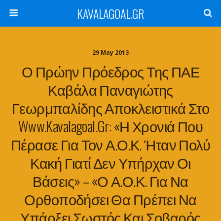
KAVALAGOAL.GR
29 May 2013
Ο Πρώην Πρόεδρος Της ΠΑΕ
Καβάλα Παναγιώτης
Γεωρμπαλίδης Αποκλειστικά Στο
Www.kavalagoal.gr: «Η Χρονιά Που
Πέρασε Για Τον Α.Ο.Κ. Ήταν Πολύ
Κακή Γιατί Δεν Υπήρχαν Οι
Βάσεις» – «Ο Α.Ο.Κ. Για Να
Ορθοποδήσει Θα Πρέπει Να
Υπάρξει Σωστός Και Σοβαρός