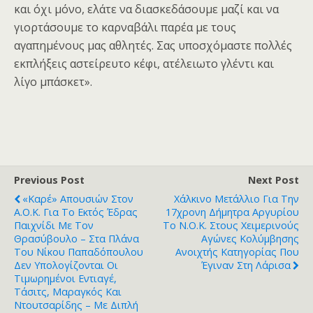
και όχι μόνο, ελάτε να διασκεδάσουμε μαζί και να
γιορτάσουμε το καρναβάλι παρέα με τους
αγαπημένους μας αθλητές. Σας υποσχόμαστε πολλές
εκπλήξεις αστείρευτο κέφι, ατέλειωτο γλέντι και
λίγο μπάσκετ».
Previous Post
Next Post
«Καρέ» Απουσιών Στον
Χάλκινο Μετάλλιο Για Την
Α.Ο.Κ. Για Το Εκτός Έδρας
17χρονη Δήμητρα Αργυρίου
Παιχνίδι Με Τον
Το Ν.Ο.Κ. Στους Χειμερινούς
Θρασύβουλο – Στα Πλάνα
Αγώνες Κολύμβησης
Του Νίκου Παπαδόπουλου
Ανοιχτής Κατηγορίας Που
Δεν Υπολογίζονται Οι
Έγιναν Στη Λάρισα
Τιμωρημένοι Εντιαγέ,
Τάσιτς, Μαραγκός Και
Ντουτσαρίδης – Με Διπλή