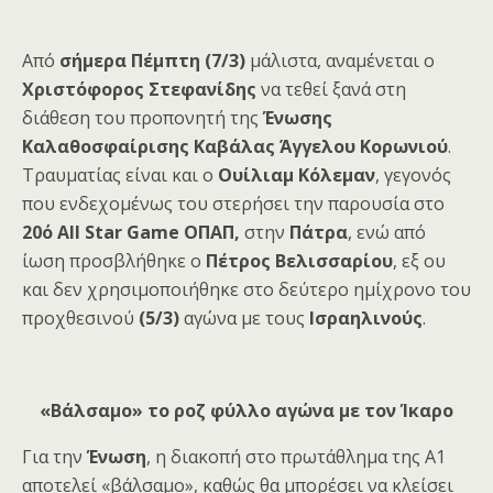
Από
σήμερα Πέμπτη (7/3)
μάλιστα, αναμένεται ο
Χριστόφορος Στεφανίδης
να τεθεί ξανά στη
διάθεση του προπονητή της
Ένωσης
Καλαθοσφαίρισης Καβάλας
Άγγελου Κορωνιού
.
Τραυματίας είναι και ο
Ουίλιαμ Κόλεμαν
, γεγονός
που ενδεχομένως του στερήσει την παρουσία στο
20ό All Star Game ΟΠΑΠ,
στην
Πάτρα
, ενώ από
ίωση προσβλήθηκε ο
Πέτρος Βελισσαρίου
, εξ ου
και δεν χρησιμοποιήθηκε στο δεύτερο ημίχρονο του
προχθεσινού
(5/3)
αγώνα με τους
Ισραηλινούς
.
«Βάλσαμο» το ροζ φύλλο αγώνα με τον Ίκαρο
Για την
Ένωση
, η διακοπή στο πρωτάθλημα της Α1
αποτελεί «βάλσαμο», καθώς θα μπορέσει να κλείσει