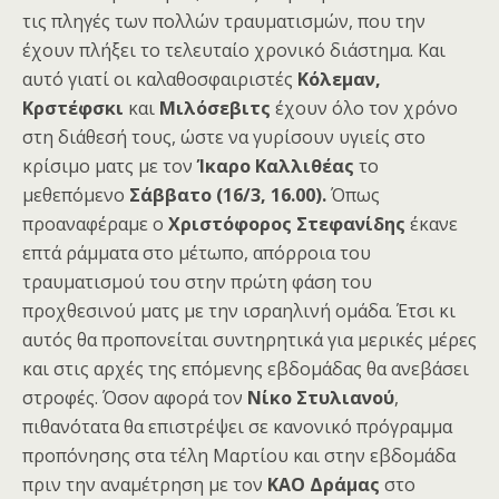
τις πληγές των πολλών τραυματισμών, που την
έχουν πλήξει το τελευταίο χρονικό διάστημα. Και
αυτό γιατί οι καλαθοσφαιριστές
Κόλεμαν,
Κρστέφσκι
και
Μιλόσεβιτς
έχουν όλο τον χρόνο
στη διάθεσή τους, ώστε να γυρίσουν υγιείς στο
κρίσιμο ματς με τον
Ίκαρο Καλλιθέας
το
μεθεπόμενο
Σάββατο (16/3, 16.00).
Όπως
προαναφέραμε ο
Χριστόφορος Στεφανίδης
έκανε
επτά ράμματα στο μέτωπο, απόρροια του
τραυματισμού του στην πρώτη φάση του
προχθεσινού ματς με την ισραηλινή ομάδα. Έτσι κι
αυτός θα προπονείται συντηρητικά για μερικές μέρες
και στις αρχές της επόμενης εβδομάδας θα ανεβάσει
στροφές. Όσον αφορά τον
Νίκο Στυλιανού
,
πιθανότατα θα επιστρέψει σε κανονικό πρόγραμμα
προπόνησης στα τέλη Μαρτίου και στην εβδομάδα
πριν την αναμέτρηση με τον
ΚΑΟ Δράμας
στο