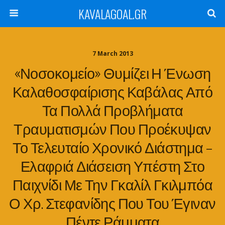
KAVALAGOAL.GR
7 March 2013
«Νοσοκομείο» Θυμίζει Η Ένωση
Καλαθοσφαίρισης Καβάλας Από
Τα Πολλά Προβλήματα
Τραυματισμών Που Προέκυψαν
Το Τελευταίο Χρονικό Διάστημα –
Ελαφριά Διάσειση Υπέστη Στο
Παιχνίδι Με Την Γκαλίλ Γκιλμπόα
Ο Χρ. Στεφανίδης Που Του Έγιναν
Πέντε Ράμματα