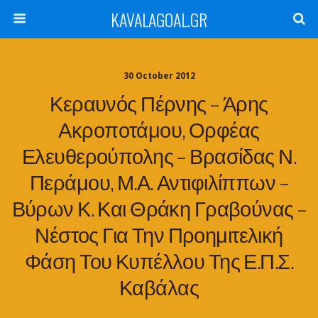
KAVALAGOAL.GR
30 October 2012
Κεραυνός Πέρνης – Άρης
Ακροποτάμου, Ορφέας
Ελευθερούπολης – Βρασίδας Ν.
Περάμου, Μ.Α. Αντιφιλίππων –
Βύρων Κ. Και Θράκη Γραβούνας –
Νέστος Για Την Προημιτελική
Φάση Του Κυπέλλου Της Ε.Π.Σ.
Καβάλας