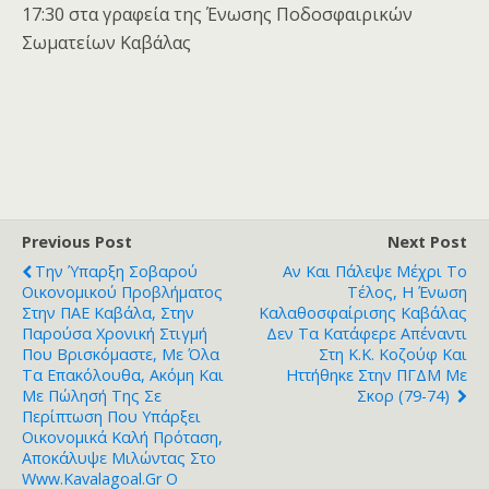
17:30 στα γραφεία της Ένωσης Ποδοσφαιρικών
Σωματείων Καβάλας
Previous Post
Next Post
Την Ύπαρξη Σοβαρού
Αν Και Πάλεψε Μέχρι Το
Οικονομικού Προβλήματος
Τέλος, Η Ένωση
Στην ΠΑΕ Καβάλα, Στην
Καλαθοσφαίρισης Καβάλας
Παρούσα Χρονική Στιγμή
Δεν Τα Κατάφερε Απέναντι
Που Βρισκόμαστε, Με Όλα
Στη Κ.Κ. Κοζούφ Και
Τα Επακόλουθα, Ακόμη Και
Ηττήθηκε Στην ΠΓΔΜ Με
Με Πώλησή Της Σε
Σκορ (79-74)
Περίπτωση Που Υπάρξει
Οικονομικά Καλή Πρόταση,
Αποκάλυψε Μιλώντας Στο
Www.kavalagoal.gr Ο