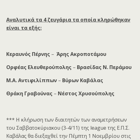
Αναλυτικά τα 4 ζευγάρια τα οποία κληρώθηκαν
είναι τα εξής:
Κεραυνός Πέρνης
–
Άρης Ακροποτάμου
Ορφέας Ελευθερούπολης
–
Βρασίδας Ν. Περάμου
Μ.Α. Αντιφιλίππων
–
Βύρων Καβάλας
Θράκη Γραβούνας
–
Νέστος Χρυσούπολης
*** Η κλήρωση των διαιτητών των αναμετρήσεων
του Σαββατοκύριακου (3-4/11) της league της Ε.Π.Σ.
Καβάλας θα διεξαχθεί την Πέμπτη 1 Νοεμβρίου στις