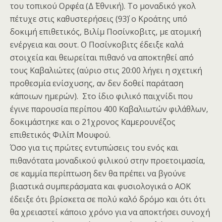
του τοπικού Ορφέα (Δ΄ Εθνική). Το μοναδικό γκολ
πέτυχε στις καθυστερήσεις (93΄) ο Κροάτης υπό
δοκιμή επιθετικός, Βιλίμ Ποσίνκοβιτς, με ατομική
ενέργεια και σουτ. Ο Ποσίνκοβιτς έδειξε καλά
στοιχεία και θεωρείται πιθανό να αποκτηθεί από
τους Καβαλιώτες (αύριο στις 20:00 λήγει η σχετική
προθεσμία ενίσχυσης, αν δεν δοθεί παράταση
κάποιων ημερών). Στο ίδιο φιλικό παιχνίδι που
έγινε παρουσία περίπου 400 Καβαλιωτών φιλάθλων,
δοκιμάστηκε και ο 21χρονος Καμερουνέζος
επιθετικός Φιλίπ Μουφού.
Όσο για τις πρώτες εντυπώσεις του ενός και
πιθανότατα μοναδικού φιλικού στην προετοιμασία,
σε καμμία περίπτωση δεν θα πρέπει να βγούνε
βιαστικά συμπεράσματα και φυσιολογικά ο ΑΟΚ
έδειξε ότι βρίσκετα σε πολύ καλό δρόμο και ότι ότι
θα χρειαστεί κάποιο χρόνο για να αποκτήσει συνοχή