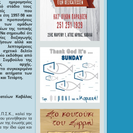
ες ημερομηνίες
κό στάδιο τους
ριστές που
 έτη 1997-98 και
ια προπονήσεις
ής των ομάδων
έων της τοπικής
Να σημειωθεί ότι
ίες διεξαγωγής
ήσεων αλλά και
ς λεπτομέρειες
 σχετικό δελτίο
ίο εκδόθηκε από
ό Συμβούλιο της
τριας αρχής.
το συγκεκριμένο
αι αιτήματα των
και Τετάρτη.
ατείων Καβάλας
Π.Σ.Κ., καλεί την
που γεννήθηκαν τα
ων της ένωσής μας
 την ίδια ώρα και