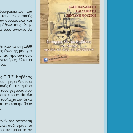
οδοσφαιριστών που
 τους ενωσιακούς
ύν ονομαστικά και
μάδων τους. Στην
ια τους αγώνες θα
ήθηκαν τα έτη 1999
ης ένωσης μας για
α τις προπονήσεις
νεωτέρας. Όλοι οι
άρα.
ης Ε.Π.Σ. Καβάλας
ος, ημέρα Δευτέρα
ονός ότι την ημέρα
 τους γεγονός που
εί και το αντίπαλο
 τουλάχιστον δέκα
να ανακουφισθούν
.
οποιώντας απόφαση
Εκεί συζήτησαν το
ο, και μάλιστα σε