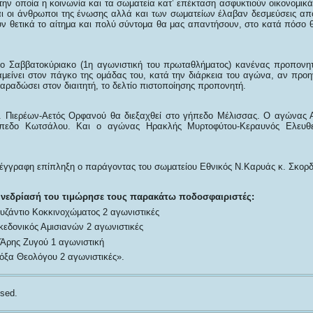
την οποία η κοινωνία και τα σωματεία κατ’ επέκταση ασφυκτιούν οικονομικ
αι οι άνθρωποι της ένωσης αλλά και των σωματείων έλαβαν δεσμεύσεις από 
ουν θετικά το αίτημα και πολύ σύντομα θα μας απαντήσουν, στο κατά πόσο 
 Σαββατοκύριακο (1η αγωνιστική του πρωταθλήματος) κανένας προπονητ
μείνει στον πάγκο της ομάδας του, κατά την διάρκεια του αγώνα, αν προη
αραδώσει στον διαιτητή, το δελτίο πιστοποίησης προπονητή.
 Πιερέων-Αετός Ορφανού θα διεξαχθεί στο γήπεδο Μέλισσας. Ο αγώνας
πεδο Κωτσάλου. Και ο αγώνας Ηρακλής Μυρτοφύτου-Κεραυνός Ελευθ
έγγραφη επίπληξη ο παράγοντας του σωματείου Εθνικός Ν.Καρυάς κ. Σκορδ
υνεδρίασή του τιμώρησε τους παρακάτω ποδοσφαιριστές:
ζάντιο Κοκκινοχώματος 2 αγωνιστικές
εδονικός Αμισιανών 2 αγωνιστικές
Άρης Ζυγού 1 αγωνιστική
όξα Θεολόγου 2 αγωνιστικές».
sed.