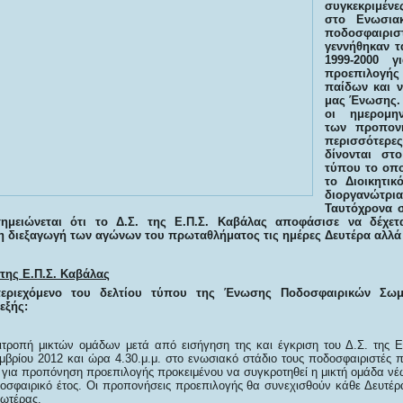
συγκεκριμέν
στο Ενωσια
ποδοσφαι
γεννήθηκαν τα
1999-2000 γ
προεπιλογ
παίδων και ν
μας Ένωσης. 
οι ημερομην
των προπον
περισσότερε
δίνονται στο
τύπου το οπο
το Διοικητικ
διοργανώ
Ταυτόχρονα σ
ημειώνεται ότι το Δ.Σ. της Ε.Π.Σ. Καβάλας αποφάσισε να δέχετ
η διεξαγωγή των αγώνων του πρωταθλήματος τις ημέρες Δευτέρα αλλά 
 της Ε.Π.Σ. Καβάλας
περιεχόμενο του δελτίου τύπου της Ένωσης Ποδοσφαιρικών Σωμ
εξής:
τροπή μικτών ομάδων μετά από εισήγηση της και έγκριση του Δ.Σ. της Ε.
μβρίου 2012 και ώρα 4.30.μ.μ. στο ενωσιακό στάδιο τους ποδοσφαιριστές 
8 για προπόνηση προεπιλογής προκειμένου να συγκροτηθεί η μικτή ομάδα νέ
δοσφαιρικό έτος. Οι προπονήσεις προεπιλογής θα συνεχισθούν κάθε Δευτέρα
εωτέρας.