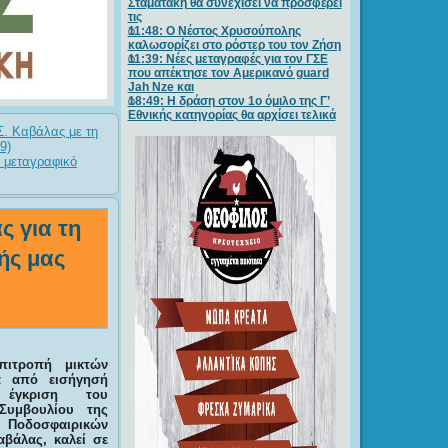
Σταματάκη θα συνεχίσει να προσφέρει
τις
11:48: Ο Νέστος Χρυσούπολης
καλωσορίζει στο ρόστερ του τον Ζήση
11:39: Νέες μεταγραφές για τον ΓΣE
που απέκτησε τον Αμερικανό guard
Jah Nze και
18:49: Η δράση στον 1ο όμιλο της Γ’
Εθνικής κατηγορίας θα αρχίσει τελικά
Σ. Καβάλας με τη
9)
 μεταγραφικό
ς για τη
ής μας
πιτροπή μικτών
ά από εισήγησή
έγκριση του
 Συμβουλίου της
οδοσφαιρικών
βάλας, καλεί σε