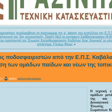
αμετρήσεις περιλαμβάνει το πρόγραμμα της α΄ φάσης του κυπέλλου της Ε.Π.
ιεξαγωγή της 3ης αγωνιστικής- Πράξη Νο3 το ερχόμενο Σαββατοκύριακο (8-9/
 του προπονητή της Ένωσης Καλαθοσφαίρισης Καβάλας Κρις Χουγκάζ το νέο
απόκτημα Τζέρεμι Φίαρς
»
ις ποδοσφαιριστών από την Ε.Π.Σ. Καβάλα
ση των ομάδων παίδων και νέων της τοπικ
2 |
Author
petrosvpetropoulos
Η τεχνική ε
ομάδων μετ
της και 
Διοικητικού
Ένωσης Π
Σωματείων Κα