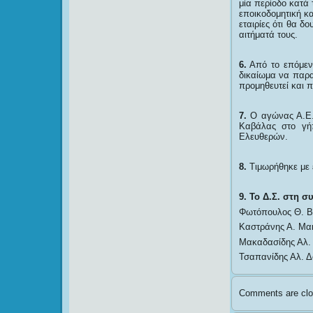
μία περίοδο κατά 
εποικοδομητική κ
εταιρίες ότι θα δ
αιτήματά τους.
6.
Από το επόμενο
δικαίωμα να παρα
προμηθευτεί και π
7.
Ο αγώνας Α.Ε.
Καβάλας στο γή
Ελευθερών.
8.
Τιμωρήθηκε με 
9.
Το Δ.Σ. στη σ
Φωτόπουλος Θ. Βυ
Καστράνης Α. Μακ
Μακαδασίδης Αλ. 
Τσαπανίδης Αλ. Δ
Comments are clo