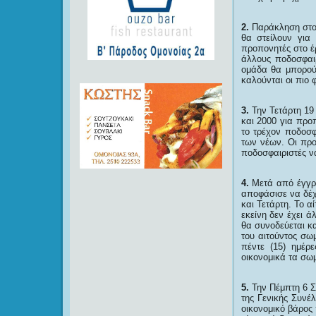
2.
Παράκληση στου
θα στείλουν για
προπονητές στο έ
άλλους ποδοσφαι
ομάδα θα μπορούν
καλούνται οι πιο 
3.
Την Τετάρτη 19 
και 2000 για προ
το τρέχον ποδοσφ
των νέων. Οι προ
ποδοσφαιριστές ν
4.
Μετά από έγγρα
αποφάσισε να δέχ
και Τετάρτη. Το α
εκείνη δεν έχει 
θα συνοδεύεται κα
του αιτούντος σω
πέντε (15) ημέρ
οικονομικά τα σωμ
5.
Την Πέμπτη 6 Σ
της Γενικής Συνέ
οικονομικό βάρος