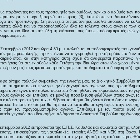
ς παράγοντες και τους προπονητές των ομάδων, αρχικά ο αριθμός των π
 προπόνηση να μην ξεπερνά τους τρεις (3), έτσι ώστε να διευκολύνουν
ργο της προεπιλογής. Στη συνέχεια οι προπονητές μας θα μπορούν να καλο
ριστές αλλά και να παρακολουθούν όλα τα ταλέντα στους αγώνες των ο
 να προστίθενται καθ’ όλη τη διάρκεια τους έτους ποδοσφαιριστές ενώ γ
φορμαρισμένοι.
Σεπτεμβρίου 2012 και ώρα 4.30.μ.μ. καλούνται οι ποδοσφαιριστές που γενν
πόνηση προεπιλογής, προκειμένου να συγκροτηθεί η μικτή ομάδα παίδων τ
αιρικό έτος, και στην κατηγορία αυτή ισχύει ότι αναφέρεται παραπάνω, γι
πονήσεις θα συνεχισθούν κάθε Τετάρτη την ίδια ώρα στον ίδιο χώρο μέχρι 
α φέρουν μαζί τους ιματισμό προπόνησης και υποδήματα (ποδοσφαιρικά) σχ
φο αίτημα πολλών σωματείων της ένωσής μας, το Διοικητικό Συμβούλιο τ
εται αιτήματα σωματείων για την διεξαγωγή των αγώνων τους πρωταθλήματ
ίτημα αυτό έγινε από πολλά σωματεία διότι ήθελαν να εκμεταλλευτούν το γεγ
άλλους αγώνες και ελπίζουν σε μεγάλη προσέλευση φιλάθλων στους αγώνες
ι από εισπρακτική επιτυχία. Βέβαια το αίτημα θα γίνεται δεκτό όταν συνηγορ
ματείο. Επίσης το αίτημα θα πρέπει να κατατίθεται εγγράφως στην ένωση,
ες πριν τον προγραμματισμένο αγώνα. Ελπίζουμε με τον τρόπο αυτό 
ατεία γεγονός που δεν αφήνει αδιάφορο το Διοικητικό Συμβούλιο της ένωσης
επτεμβρίου 2012 εκπρόσωποι της Ε.Π.Σ. Καβάλας και σωματεία αυτής, υλ
λευσης, επισκέφθηκαν τις ναυτιλιακές εταιρίες ΑΝΕΘ και ΝΕΚ στη Θάσο. 
 που αντιμετωπίζουν τα σωματεία κατά την μετάβασή τους από και προς Θάσ