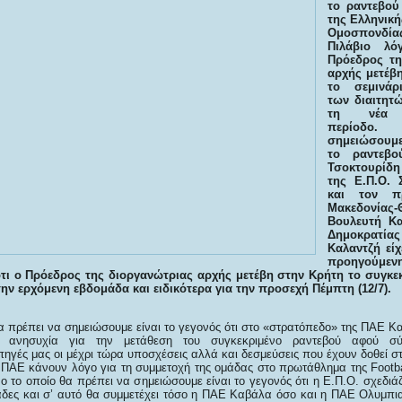
το ραντεβού
της Ελληνικ
Ομοσπονδ
Πιλάβιο λ
Πρόεδρος τη
αρχής μετέβ
το σεμινάρ
των διαιτητώ
τη νέα π
περίοδο
σημειώσουμε
το ραντεβο
Τσοκτουρίδη
της Ε.Π.Ο. 
και τον π
Μακεδονίας
Βουλευτή Κ
Δημοκρα
Καλαντζή είχ
προηγούμεν
τι ο Πρόεδρος της διοργανώτριας αρχής μετέβη στην Κρήτη το συγκε
ην ερχόμενη εβδομάδα και ειδικότερα για την προσεχή Πέμπτη (12/7).
θα πρέπει να σημειώσουμε είναι το γεγονός ότι στο «στρατόπεδο» της ΠΑΕ 
ς ανησυχία για την μετάθεση του συγκεκριμένο ραντεβού αφού 
ηγές μας οι μέχρι τώρα υποσχέσεις αλλά και δεσμεύσεις που έχουν δοθεί 
 ΠΑΕ κάνουν λόγο για τη συμμετοχή της ομάδας στο πρωτάθλημα της Footba
νο το οποίο θα πρέπει να σημειώσουμε είναι το γεγονός ότι η Ε.Π.Ο. σχεδι
άδες και σ’ αυτό θα συμμετέχει τόσο η ΠΑΕ Καβάλα όσο και η ΠΑΕ Ολυμπ