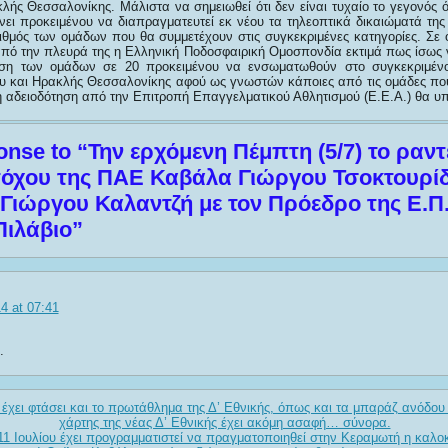
λής Θεσσαλονίκης. Μάλιστα να σημειωθεί ότι δεν είναι τυχαίο το γεγονός 
νει προκειμένου να διαπραγματευτεί εκ νέου τα τηλεοπτικά δικαιώματά της
ριθμός των ομάδων που θα συμμετέχουν στις συγκεκριμένες κατηγορίες. Σ
 από την πλευρά της η Ελληνική Ποδοσφαιρική Ομοσπονδία εκτιμά πως ίσως 
ηση των ομάδων σε 20 προκειμένου να ενσωματωθούν στο συγκεκριμέν
 και Ηρακλής Θεσσαλονίκης αφού ως γνωστών κάποιες από τις ομάδες που
ή αδειοδότηση από την Επιτροπή Επαγγελματικού Αθλητισμού (Ε.Ε.Α.) θα υ
nse to “Την ερχόμενη Πέμπτη (5/7) το ραντ
όχου της ΠΑΕ Καβάλα Γιώργου Τσοκτουρίδ
Γιώργου Καλαντζή με τον Πρόεδρο της Ε.Π
ιλάβιο”
4 at 07:41
.
ς έχει φτάσει και το πρωτάθλημα της Δ’ Εθνικής, όπως και τα μπαράζ ανόδου 
χάρτης της νέας Δ’ Εθνικής έχει ακόμη ασαφή… σύνορα.
11 Ιουλίου έχει προγραμματιστεί να πραγματοποιηθεί στην Κεραμωτή η καλοκ