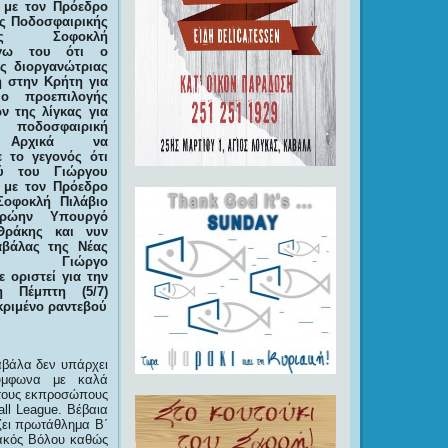
 με τον Πρόεδρο
ής Ποδοσφαιρικής
ίας Σοφοκλή
όγω του ότι ο
ς διοργανώτριας
η στην Κρήτη για
ιο προεπιλογής
ν της λίγκας για
οδοσφαιρική
. Αρχικά να
 το γεγονός ότι
ύ του Γιώργου
 με τον Πρόεδρο
Σοφοκλή Πιλάβιο
ρώην Υπουργό
-Θράκης και νυν
αβάλας της Νέας
τίας Γιώργο
ε οριστεί για την
η Πέμπτη (5/7)
κριμένο ραντεβού
Καβάλα δεν υπάρχει
σύμφωνα με καλά
στους εκπροσώπους
ll League. Βέβαια
άζει πρωτάθλημα Β΄
ιακός Βόλου καθώς