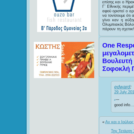
επίσης και ο Ηρακ
Γ΄ Εθνικής περιμέ
αφού οριστεί ο α
να τονίσουμε ότι
γίνει καν η αύξ
Ολυμπιακός Βόλου
πάρουν τη σχετικ
One Respo
μεγαλομετ
Βουλευτή 
Σοφοκλή Π
edward
:
29 July 201
.
…
good info…
«
Αν και ο Ιούλιο
Την Τετάρτη 