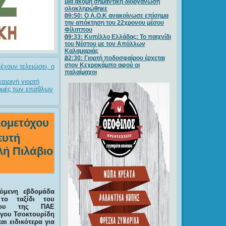
μία ακόμη σημαντική διοργάνωση
ολοκληρώθηκε
09:50: O A.O.K ανακοίνωσε επίσημα
την απόκτηση του 22χρονου μέσου
Φίλιππου
09:33: Κυπέλλο Ελλάδας: Το παιχνίδι
του Νέστου με τον Απόλλων
Καλαμαριάς
22:30: Γιορτή ποδοσφαίρου έρχεται
στον Κεχροκάμπο αφού οι
έχουν τελειώσει, ο
παλαίμαχοι
αιρινή γιορτή
νομές των επάθλων
λομετόχου
ευτή
λή Πιλάβιο
χόμενη εβδομάδα
 το ταξίδι του
όχου της ΠΑΕ
γου Τσοκτουρίδη
αι ειδικότερα για