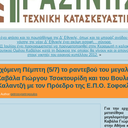
ς έχει φτάσει και το πρωτάθλημα της Δ’ Εθνικής, όπως και τα μπαράζ ανόδου 
χάρτης της νέας Δ’ Εθνικής έχει ακόμη ασαφή… σύνορα.
11 Ιουλίου έχει προγραμματιστεί να πραγματοποιηθεί στην Κεραμωτή η καλοκ
Ναυτικού Ομίλου Καβάλας κατά τη διάρκεια της οποίας θα γίνουν και οι απο
στους νικητές του εαρινού κυπέλλου 2012.
»
ρχόμενη Πέμπτη (5/7) το ραντεβού του μεγα
αβάλα Γιώργου Τσοκτουρίδη και του Βουλ
αλαντζή με τον Πρόεδρο της Ε.Π.Ο. Σοφοκ
Author
petrosvpetropoulos
Για την ερ
μετατέθηκε
μεγαλομετ
Καβάλα Γιώρ
στην Αθήνα κ