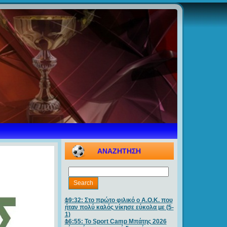
ΑΝΑΖΗΤΗΣΗ
19:32: Στο πρώτο φιλικό ο Α.Ο.Κ. που
ήταν πολύ καλός νίκησε εύκολα με (5-
1)
16:55: Το Sport Camp Μπάτης 2026