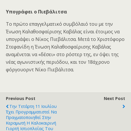
Υπογράφει ο Πιεβάλιτσα
Το πρώτο επαγγελματικό συμβόλαιό του με την
Ένωση Καλαθοσφαίρισης Καβάλας είναι έτοιμος να
υπογράψει ο Νίκος Πιεβάλιτσα. Μετά το Χριστόφορο
Στεφανίδη η Ένωση Καλαθοσφαίρισης Καβάλας
αναμένεται να «δέσει» στο ρόστερ της, εν όψει της
νέας αγωνιστικής περιόδου, και τον 18άχρονο
φόργουορντ Νίκο Πιεβάλιτσα.
Previous Post
Next Post
Την Τετάρτη 11 Ιουλίου
Έχει Προγραμματιστεί Να
Πραγματοποιηθεί Στην
Κεραμωτή Η Καλοκαιρινή
Γιορτή Ιστιοπλοΐας Του