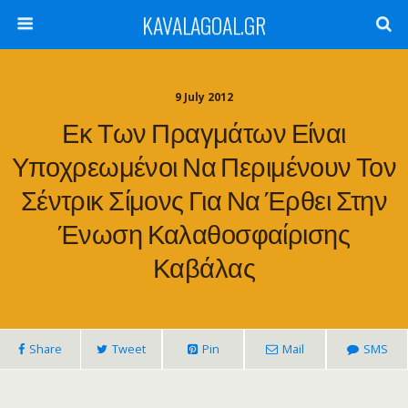
KAVALAGOAL.GR
9 July 2012
Εκ Των Πραγμάτων Είναι
Υποχρεωμένοι Να Περιμένουν Τον
Σέντρικ Σίμονς Για Να Έρθει Στην
Ένωση Καλαθοσφαίρισης
Καβάλας
Share
Tweet
Pin
Mail
SMS